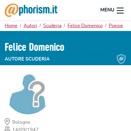
MENU
Home
Autori
Scuderia
Felice Domenico
Poesie
Felice Domenico
AUTORE SCUDERIA
Bologna
14/09/1947