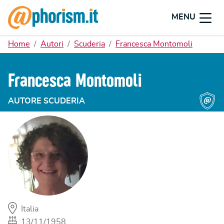
MENU
Home
Autori
Scuderia
Francesca Montomoli
Francesca Montomoli
AUTORE SCUDERIA
Italia
13/11/1958