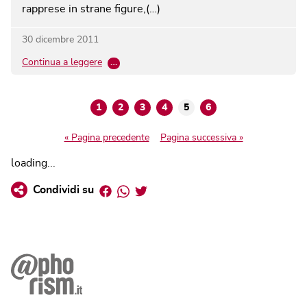
rapprese in strane figure,(…)
30 dicembre 2011
Continua a leggere
…
1
2
3
4
5
6
« Pagina precedente
Pagina successiva »
loading...
Facebook
Whatsapp
Twitter
Condividi su