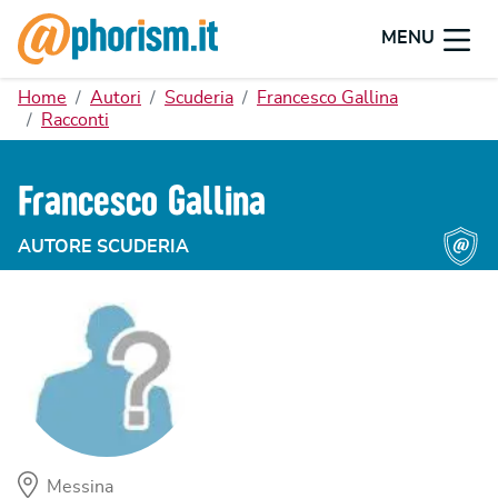
MENU
Home
Autori
Scuderia
Francesco Gallina
Racconti
Francesco Gallina
AUTORE SCUDERIA
Messina