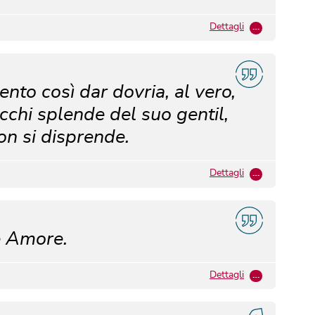
Dettagli
…
to così dar dovria, al vero,
occhi splende del suo gentil,
on si disprende.
Dettagli
…
e Amore.
Dettagli
…