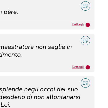
 père.
Dettagli
…
aestratura non saglie in
timento.
Dettagli
…
splende negli occhi del suo
esiderio di non allontanarsi
Lei.