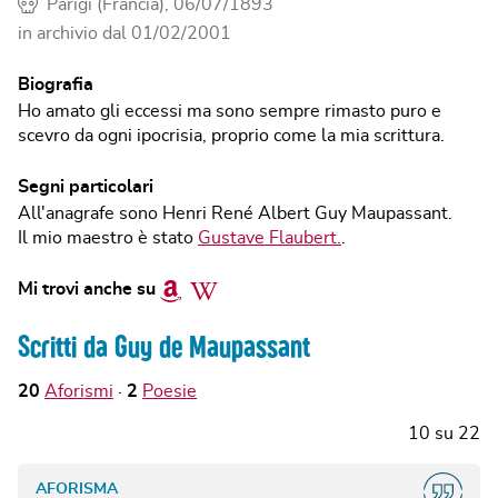
Parigi (Francia), 06/07/1893
in archivio dal
01/02/2001
Biografia
Ho amato gli eccessi ma sono sempre rimasto puro e
scevro da ogni ipocrisia, proprio come la mia scrittura.
Segni particolari
All'anagrafe sono Henri René Albert Guy Maupassant.
Il mio maestro è stato
Gustave Flaubert.
.
Amazon
Wikipedia
Mi trovi anche su
Scritti da Guy de Maupassant
20
Aforismi
2
Poesie
10
su
22
AFORISMA