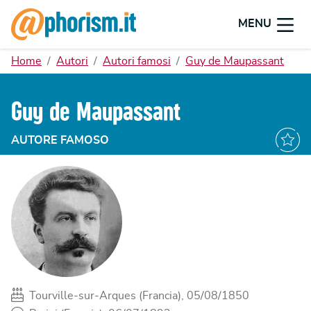
MENU
Home
Autori
Autori famosi
Guy de Maupassant
Guy de Maupassant
AUTORE FAMOSO
Tourville-sur-Arques (Francia), 05/08/1850