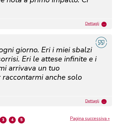
Dettagli
…
ogni giorno. Eri i miei sbalzi
rrisi. Eri le attese infinite e i
 mi arrivava un tuo
r raccontarmi anche solo
Dettagli
…
Pagina successiva »
3
4
5