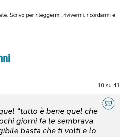
te. Scrivo per rileggermi, rivivermi, ricordarmi e
nni
10
su
41
quel “tutto è bene quel che
pochi giorni fa le sembrava
ibile basta che ti volti e lo