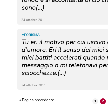
sono(…)
24 ottobre 2011
AFORISMA
Tu eri il motivo per cui uscivo 
d’umore. Eri il senso dei miei so
miei battiti accelerati quando
messaggio o mi telefonavi pe
sciocchezze.(…)
24 ottobre 2011
« Pagina precedente
1
2