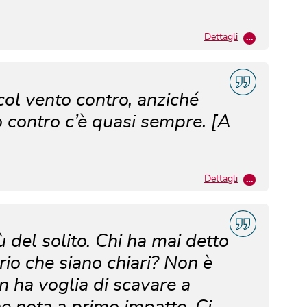
Dettagli
…
col vento contro, anziché
to contro c’è quasi sempre. [A
Dettagli
…
ù del solito. Chi ha mai detto
rio che siano chiari? Non è
on ha voglia di scavare a
he nota a primo impatto. Ci