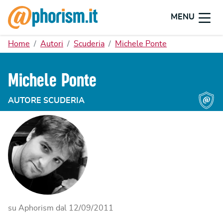
MENU
Home
Autori
Scuderia
Michele Ponte
Michele Ponte
AUTORE SCUDERIA
su Aphorism dal
12/09/2011