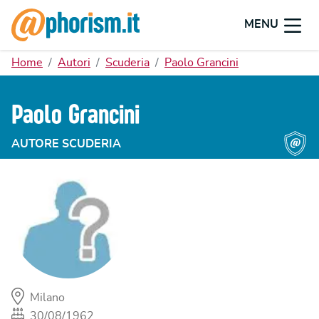
MENU
Home
Autori
Scuderia
Paolo Grancini
Paolo Grancini
AUTORE SCUDERIA
Milano
30/08/1962