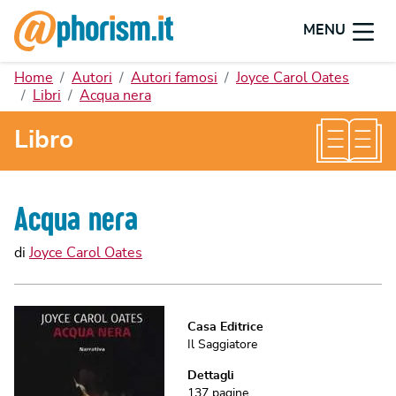
MENU
Home
Autori
Autori famosi
Joyce Carol Oates
Libri
Acqua nera
Libro
Acqua nera
di
Joyce Carol Oates
Casa Editrice
Il Saggiatore
Dettagli
137
pagine