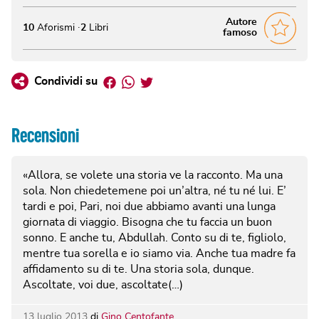
Autore
10
Aforismi
2
Libri
famoso
Facebook
Whatsapp
Twitter
Condividi su
Recensioni
«Allora, se volete una storia ve la racconto. Ma una
sola. Non chiedetemene poi un’altra, né tu né lui. E’
tardi e poi, Pari, noi due abbiamo avanti una lunga
giornata di viaggio. Bisogna che tu faccia un buon
sonno. E anche tu, Abdullah. Conto su di te, figliolo,
mentre tua sorella e io siamo via. Anche tua madre fa
affidamento su di te. Una storia sola, dunque.
Ascoltate, voi due, ascoltate(…)
13 luglio 2013
di
Gino Centofante