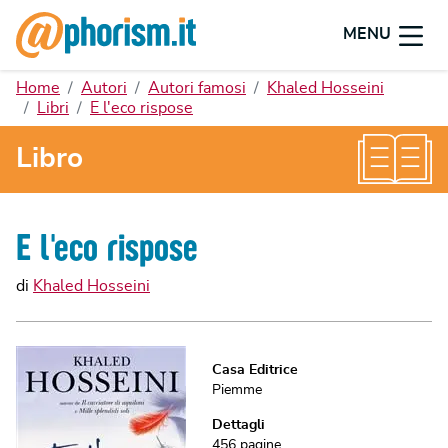
MENU
Home
Autori
Autori famosi
Khaled Hosseini
Libri
E l'eco rispose
Libro
E l'eco rispose
di
Khaled Hosseini
Casa Editrice
Piemme
Dettagli
456
pagine