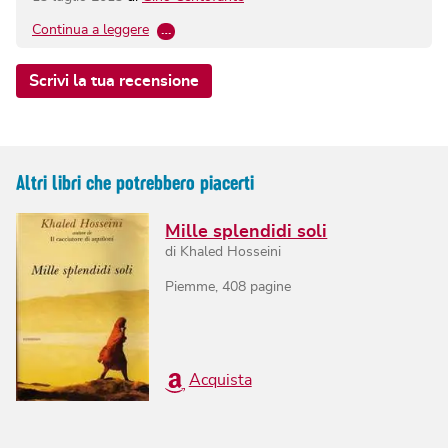
Continua a leggere
…
Scrivi la tua recensione
Altri libri che potrebbero piacerti
Mille splendidi soli
di
Khaled Hosseini
Piemme
,
408
pagine
Acquista