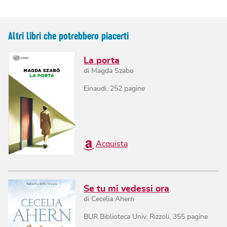
Altri libri che potrebbero piacerti
La porta
di
Magda Szabo
Einaudi
,
252
pagine
Acquista
Se tu mi vedessi ora
di
Cecelia Ahern
BUR Biblioteca Univ. Rizzoli
,
355
pagine