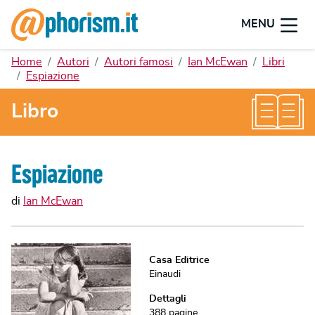
MENU
Home
Autori
Autori famosi
Ian McEwan
Libri
Espiazione
Libro
Espiazione
di
Ian McEwan
Casa Editrice
Einaudi
Dettagli
388
pagine