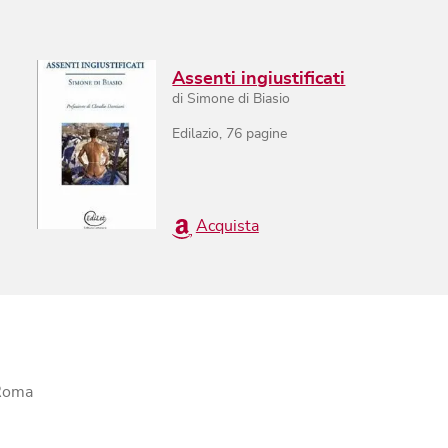
Assenti ingiustificati
di
Simone di Biasio
Edilazio
,
76
pagine
Acquista
 Roma