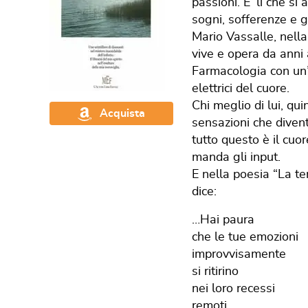
passioni. E’ lì che si 
sogni, sofferenze e g
Mario Vassalle, nella
vive e opera da anni
Farmacologia con un’
elettrici del cuore.
Chi meglio di lui, qu
Acquista
sensazioni che divent
tutto questo è il cuo
manda gli input.
E nella poesia “La t
dice:
…Hai paura
che le tue emozioni
improvvisamente
si ritirino
nei loro recessi
remoti,