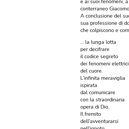
e ai suoi fenomeni, a
conterraneo Giacomo 
A conclusione del su
sua professione di do
che colpiscono e co
… la lunga lotta
per decifrare
il codice segreto
dei fenomeni elettrici
del cuore.
L’infinita meraviglia
ispirata
dal comunicare
con la straordinaria
opera di Dio.
Il fremito
dell’avventurarsi
nell’ignoto.