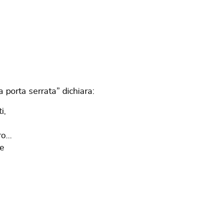
 porta serrata” dichiara:
i,
ro…
ve