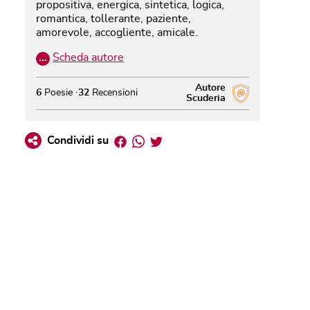
propositiva, energica, sintetica, logica,
romantica, tollerante, paziente,
amorevole, accogliente, amicale.
…
Scheda autore
Autore
6
Poesie
32
Recensioni
Scuderia
Facebook
Whatsapp
Twitter
Condividi su