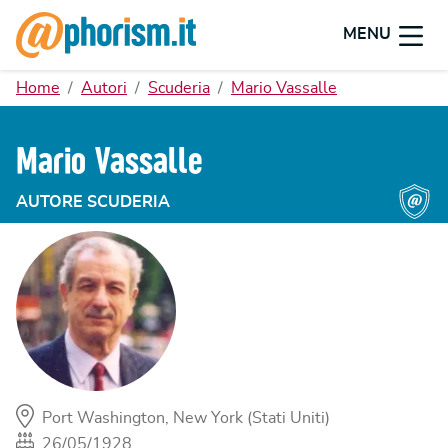
MENU
Home
Autori
Scuderia
Mario Vassalle
Mario Vassalle
AUTORE SCUDERIA
Port Washington, New York (Stati Uniti)
26/05/1928