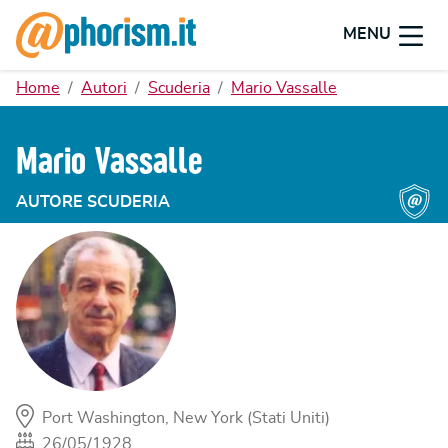
MENU
Home
Autori
Scuderia
Mario Vassalle
Mario Vassalle
AUTORE SCUDERIA
Port Washington, New York (Stati Uniti)
26/05/1928