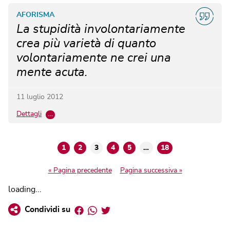
AFORISMA
La stupidità involontariamente
crea più varietà di quanto
volontariamente ne crei una
mente acuta.
11 luglio 2012
Dettagli
…
1
2
3
4
5
…
18
« Pagina precedente
Pagina successiva »
loading...
Facebook
Whatsapp
Twitter
Condividi su