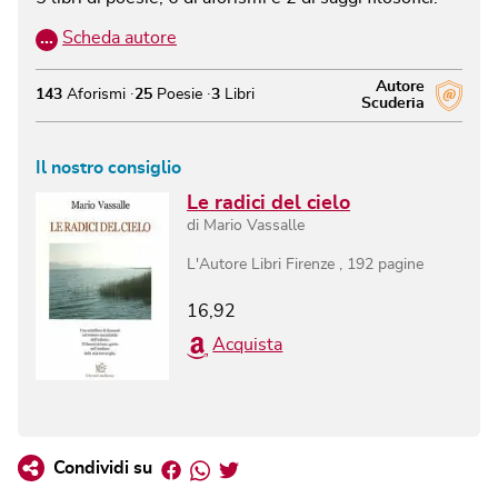
…
Scheda autore
Autore
143
Aforismi
25
Poesie
3
Libri
Scuderia
Il nostro consiglio
Le radici del cielo
di
Mario Vassalle
L'Autore Libri Firenze
,
192
pagine
16,92
Acquista
Facebook
Whatsapp
Twitter
Condividi su