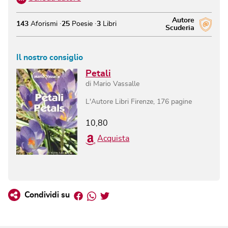
Autore
143
Aforismi
25
Poesie
3
Libri
Scuderia
Il nostro consiglio
Petali
di
Mario Vassalle
L'Autore Libri Firenze
,
176
pagine
10,80
Acquista
Facebook
Whatsapp
Twitter
Condividi su