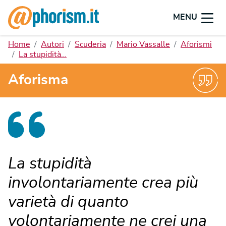
MENU
Home
Autori
Scuderia
Mario Vassalle
Aforismi
La stupidità…
Aforisma
La stupidità
involontariamente crea più
varietà di quanto
volontariamente ne crei una