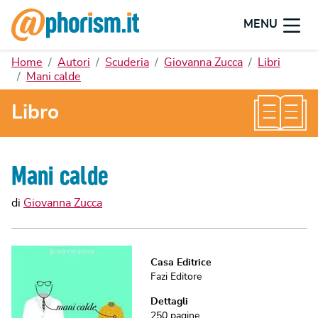
MENU
Home
Autori
Scuderia
Giovanna Zucca
Libri
Mani calde
Libro
Mani calde
di
Giovanna Zucca
Casa Editrice
Fazi Editore
Dettagli
250
pagine