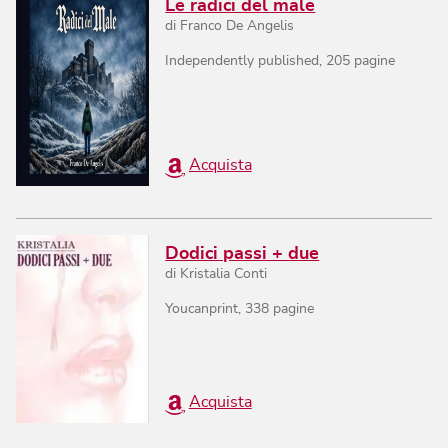
Le radici del male
di
Franco De Angelis
Independently published
,
205
pagine
Acquista
Dodici passi + due
di
Kristalia Conti
Youcanprint
,
338
pagine
Acquista