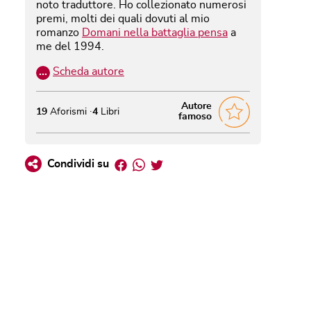
noto traduttore. Ho collezionato numerosi
premi, molti dei quali dovuti al mio
romanzo
Domani nella battaglia pensa
a
me del 1994.
…
Scheda autore
Autore
19
Aforismi
4
Libri
famoso
Facebook
Whatsapp
Twitter
Condividi su