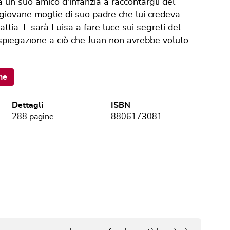
rà un suo amico d'infanzia a raccontargli del
a giovane moglie di suo padre che lui credeva
ttia. E sarà Luisa a fare luce sui segreti del
spiegazione a ciò che Juan non avrebbe voluto
ne
Dettagli
ISBN
288
pagine
8806173081