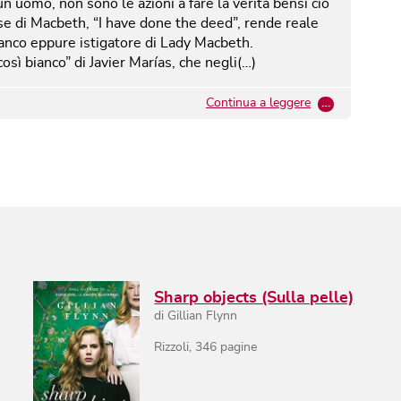
 un uomo, non sono le azioni a fare la verità bensì ciò
rase di Macbeth, “I have done the deed”, rende reale
ianco eppure istigatore di Lady Macbeth.
osì bianco” di Javier Marías, che negli(…)
Continua a leggere
…
Sharp objects (Sulla pelle)
di
Gillian Flynn
Rizzoli
,
346
pagine