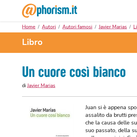
Home
Autori
Autori famosi
Javier Marias
L
Libro
Un cuore così bianco
di
Javier Marias
Juan si è appena spos
assalito da brutti pr
che la causa delle sue
suo passato, della s