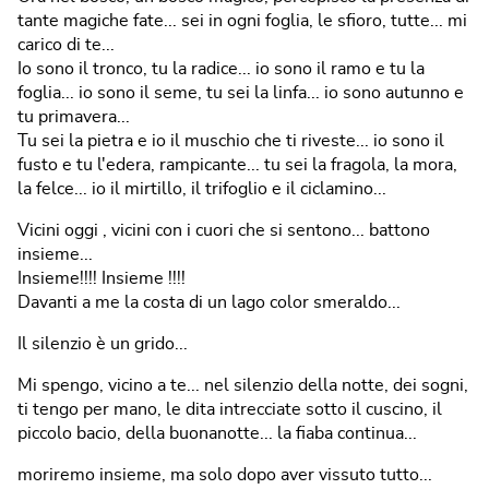
tante magiche fate... sei in ogni foglia, le sfioro, tutte... mi
carico di te...
Io sono il tronco, tu la radice... io sono il ramo e tu la
foglia... io sono il seme, tu sei la linfa... io sono autunno e
tu primavera...
Tu sei la pietra e io il muschio che ti riveste... io sono il
fusto e tu l'edera, rampicante... tu sei la fragola, la mora,
la felce... io il mirtillo, il trifoglio e il ciclamino...
Vicini oggi , vicini con i cuori che si sentono... battono
insieme...
Insieme!!!! Insieme !!!!
Davanti a me la costa di un lago color smeraldo...
Il silenzio è un grido...
Mi spengo, vicino a te... nel silenzio della notte, dei sogni,
ti tengo per mano, le dita intrecciate sotto il cuscino, il
piccolo bacio, della buonanotte... la fiaba continua...
moriremo insieme, ma solo dopo aver vissuto tutto...