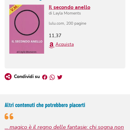
Il secondo anello
di
Layla Moments
lulu.com
,
200
pagine
11,37
Acquista
Facebook
Whatsapp
Twitter
Condividi su
Altri contenuti che potrebbero piacerti
... magico è il regno delle fantasie: chi sogna non