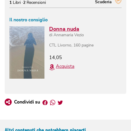
Scuderia
1
Libri
2
Recensioni
Il nostro consiglio
Donna nuda
di
Annamaria Vezio
CTL Livorno
,
160
pagine
14,05
Acquista
Facebook
Whatsapp
Twitter
Condividi su
Altri contenuti che potrebbero piacerti