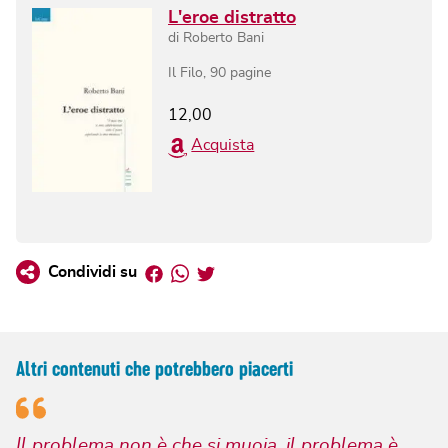
L'eroe distratto
di
Roberto Bani
Il Filo
,
90
pagine
12,00
Acquista
Facebook
Whatsapp
Twitter
Condividi su
Altri contenuti che potrebbero piacerti
Il problema non è che si muoia, il problema è