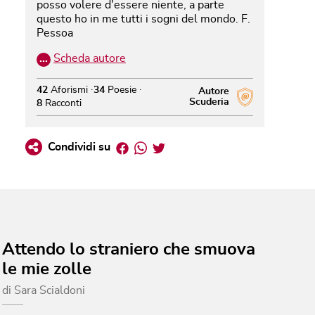
posso volere d'essere niente, a parte
questo ho in me tutti i sogni del mondo. F.
Pessoa
…
Scheda autore
42
Aforismi
34
Poesie
Autore
Scuderia
8
Racconti
Facebook
Whatsapp
Twitter
Condividi su
Attendo lo straniero che smuova
le mie zolle
di
Sara Scialdoni