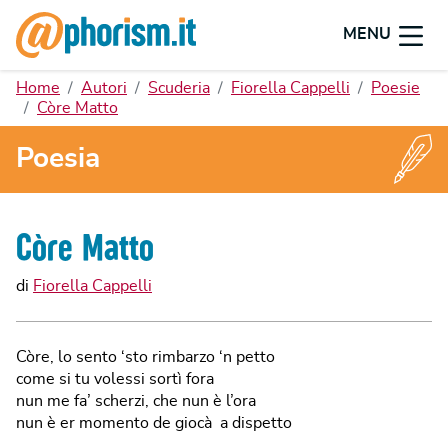
MENU
Home
Autori
Scuderia
Fiorella Cappelli
Poesie
Còre Matto
Poesia
Còre Matto
di
Fiorella Cappelli
Còre, lo sento ‘sto rimbarzo ‘n petto
come si tu volessi sortì fora
nun me fa’ scherzi, che nun è l’ora
nun è er momento de giocà a dispetto