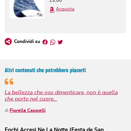
13,00
Acquista
Facebook
Whatsapp
Twitter
Condividi su
Altri contenuti che potrebbero piacerti
La bellezza che oso dimenticare, non è quella
che porto nel cuore...
di
Fiorella Cappelli
Fochi Accesi Ne La Notte (Festa de San