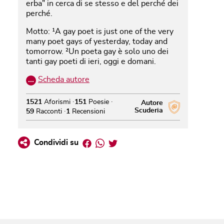
erba" in cerca di se stesso e del perché dei
perché.
Motto: ¹A gay poet is just one of the very
many poet gays of yesterday, today and
tomorrow. ²Un poeta gay è solo uno dei
tanti gay poeti di ieri, oggi e domani.
…
Scheda autore
1521
Aforismi
151
Poesie
Autore
Scuderia
59
Racconti
1
Recensioni
Facebook
Whatsapp
Twitter
Condividi su