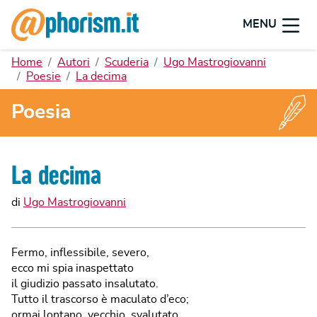
MENU
Home
Autori
Scuderia
Ugo Mastrogiovanni
Poesie
La decima
Poesia
La decima
di
Ugo Mastrogiovanni
Fermo, inflessibile, severo,
ecco mi spia inaspettato
il giudizio passato insalutato.
Tutto il trascorso è maculato d’eco;
ormai lontano, vecchio, svalutato,