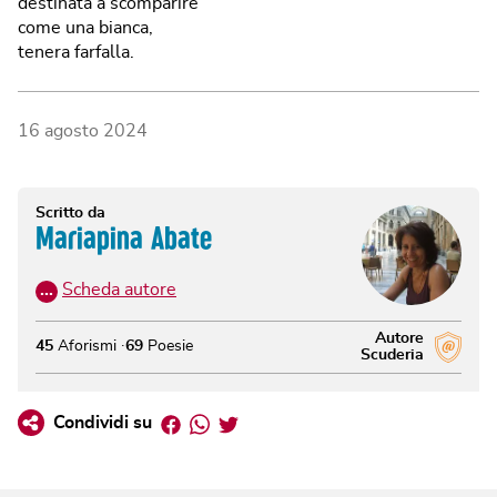
destinata a scomparire
come una bianca,
tenera farfalla.
16 agosto 2024
Scritto da
Mariapina Abate
…
Scheda autore
Autore
45
Aforismi
69
Poesie
Scuderia
Facebook
Whatsapp
Twitter
Condividi su