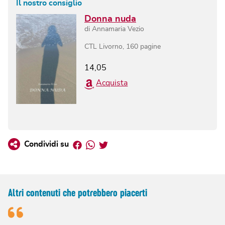
Il nostro consiglio
Donna nuda
di
Annamaria Vezio
CTL Livorno
,
160
pagine
14,05
Acquista
Facebook
Whatsapp
Twitter
Condividi su
Altri contenuti che potrebbero piacerti