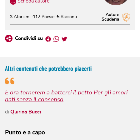
…
Scheda autore
Autore
3
Aforismi
117
Poesie
5
Racconti
Scuderia
Facebook
Whatsapp
Twitter
Condividi su
Altri contenuti che potrebbero piacerti
E ora tornerem a batterci il petto Per gli amori
nati senza il consenso
di
Quirina Bucci
Punto e a capo