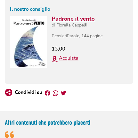
Il nostro consiglio
Padrone il vento
di
Fiorella Cappelli
PensieriParole
,
144
pagine
13,00
Acquista
Facebook
Whatsapp
Twitter
Condividi su
Altri contenuti che potrebbero piacerti