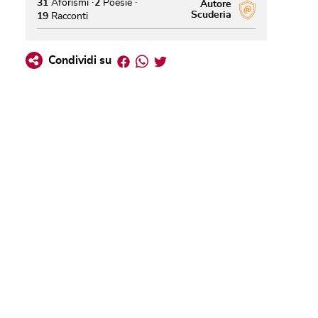
31
Aforismi
2
Poesie
Autore
Scuderia
19
Racconti
Facebook
Whatsapp
Twitter
Condividi su