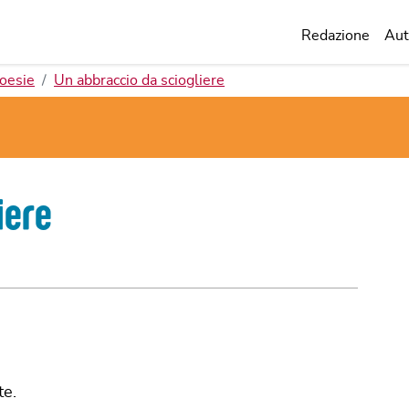
Redazione
Aut
oesie
Un abbraccio da sciogliere
iere
te.