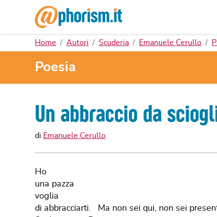
Home
Autori
Scuderia
Emanuele Cerullo
P
Poesia
Un abbraccio da sciogl
di
Emanuele Cerullo
Ho
una pazza
voglia
di abbracciarti. Ma non sei qui, non sei presen