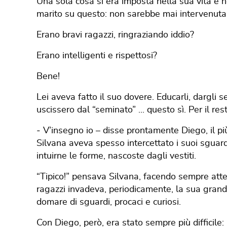
Una sola cosa si era imposta nella sua vita e n
marito su questo: non sarebbe mai intervenuta su
Erano bravi ragazzi, ringraziando iddio?
Erano intelligenti e rispettosi?
Bene!
Lei aveva fatto il suo dovere. Educarli, dargli
uscissero dal “seminato” ... questo sì. Per il rest
‐ V’insegno io – disse prontamente Diego, il p
Silvana aveva spesso intercettato i suoi sguard
intuirne le forme, nascoste dagli vestiti.
“Tipico!” pensava Silvana, facendo sempre att
ragazzi invadeva, periodicamente, la sua grande 
domare di sguardi, procaci e curiosi.
Con Diego, però, era stato sempre più difficile