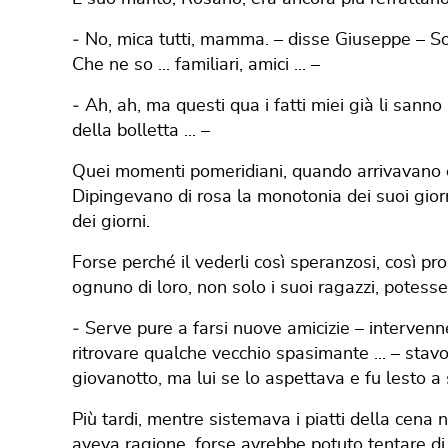
‐ No, mica tutti, mamma. – disse Giuseppe – So
Che ne so ... familiari, amici ... –
‐ Ah, ah, ma questi qua i fatti miei già li sanno 
della bolletta ... –
Quei momenti pomeridiani, quando arrivavano o
Dipingevano di rosa la monotonia dei suoi giorni
dei giorni.
Forse perché il vederli così speranzosi, così pr
ognuno di loro, non solo i suoi ragazzi, potess
‐ Serve pure a farsi nuove amicizie – intervenn
ritrovare qualche vecchio spasimante ... – stavol
giovanotto, ma lui se lo aspettava e fu lesto a 
Più tardi, mentre sistemava i piatti della cena 
aveva ragione, forse avrebbe potuto tentare di 