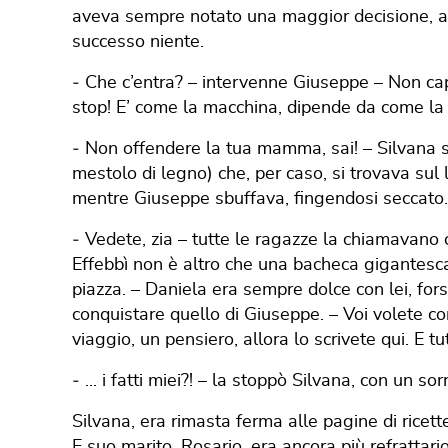
aveva sempre notato una maggior decisione, a 
successo niente.
‐ Che c’entra? – intervenne Giuseppe – Non cap
stop! E’ come la macchina, dipende da come la g
‐ Non offendere la tua mamma, sai! – Silvana si
mestolo di legno) che, per caso, si trovava sul la
mentre Giuseppe sbuffava, fingendosi seccato.
‐ Vedete, zia – tutte le ragazze la chiamavano 
Effebbì non è altro che una bacheca gigantesca
piazza. – Daniela era sempre dolce con lei, fors
conquistare quello di Giuseppe. – Voi volete co
viaggio, un pensiero, allora lo scrivete qui. E tu
‐ ... i fatti miei?! – la stoppò Silvana, con un sorr
Silvana, era rimasta ferma alle pagine di ricette
E suo marito, Rosario, era ancora più refrattario 