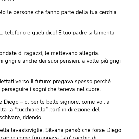
lo le persone che fanno parte della tua cerchia.
... telefono e glieli dico! E tuo padre si lamenta
ndate di ragazzi, le mettevano allegria.
 grigi e anche dei suoi pensieri, a volte più grigi
oiettati verso il futuro: pregava spesso perché
e perseguire i sogni che teneva nel cuore.
e Diego – o, per le belle signore, come voi, a
ta la “cucchiarella” partì in direzione del
schivare, ridendo.
nella lavastoviglie, Silvana pensò che forse Diego
capire come funzionava “sto’ cacchio di