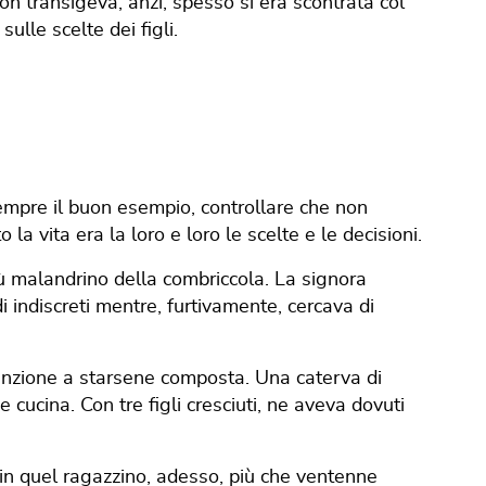
on transigeva, anzi, spesso si era scontrata col
lle scelte dei figli.
 sempre il buon esempio, controllare che non
o la vita era la loro e loro le scelte e le decisioni.
iù malandrino della combriccola. La signora
i indiscreti mentre, furtivamente, cercava di
enzione a starsene composta. Una caterva di
cucina. Con tre figli cresciuti, ne aveva dovuti
: in quel ragazzino, adesso, più che ventenne