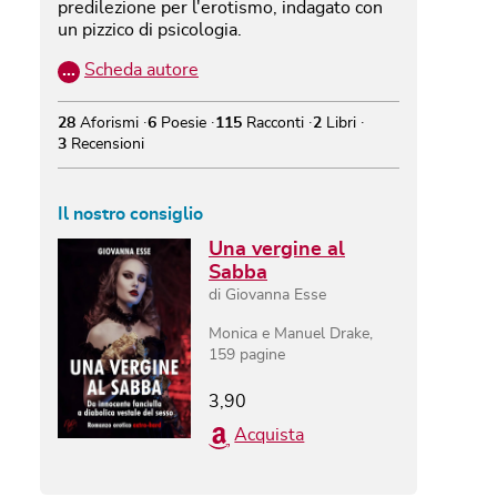
predilezione per l'erotismo, indagato con
un pizzico di psicologia.
…
Scheda autore
28
Aforismi
6
Poesie
115
Racconti
2
Libri
3
Recensioni
Il nostro consiglio
Una vergine al
Sabba
di
Giovanna Esse
Monica e Manuel Drake
,
159
pagine
3,90
Acquista