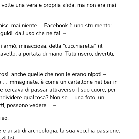
volte una vera e propria sfida, ma non era mai
isci mai niente ... Facebook è uno strumento:
uidi, dall’uso che ne fai. –
 armò, minacciosa, della “cucchiarella” (il
vello, a portata di mano. Tutti risero, divertiti,
così, anche quelle che non le erano nipoti –
 ... immaginate: è come un cartellone nel bar in
e cercava di passar attraverso il suo cuore, per
ndividere qualcosa? Non so ... una foto, un
tti, possono vedere ... –
iso.
 e ai siti di archeologia, la sua vecchia passione.
di lei.