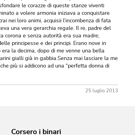
 sfondare le corazze di queste stanze viventi
rminato a volere armonia iniziava a conquistare
ai nei loro animi, acquisii l’incombenza di fata
teva una vera gerarchia regale. Il re, padre del
nza corona e senza autorità era sua madre;
elle principesse e dei principi. Erano nove in
 io era la decima, dopo di me venne una bella
narini gialli già in gabbia.Senza mai lasciare la me
 che più si addicono ad una “perfetta donna di
25 luglio 2013
Corsero i binari