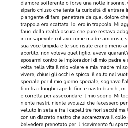
d’amore sofferente o forse una notte insonne. O
sipario chiuso che tenta la curiosità di entrare 
piangente di farsi penetrare da quel dolore che 
trappola era scattata. Io, ero in trappola. Mi a
fauci della realtà oscura che pure restava adag
inconsapevole cullavo come madre amorosa, so
sua voce limpida e le sue risate erano meno ar
abortito, non voleva quel figlio, aveva quarant’
sposarmi contro le implorazioni di mio padre e 
volta nella vita il mio volere e mia madre mi s
vivere, chiusi gli occhi e spiccai il salto nel v
speciale per il mio giorno speciale, sognavo l’a
fiori fra i lunghi capelli, fiori e nastri bianchi, 
e corretta per assecondare il mio sogno. Mi tocc
niente nastri, niente svolazzi che facessero pe
velluto in seta e fra i capelli tre fiori secchi 
con un discreto nastro che accarezzava il collo c
belvedere prenotato per il ricevimento fu spazz