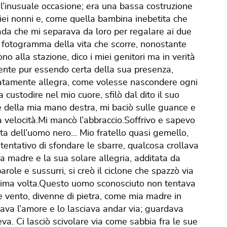
r l’inusuale occasione; era una bassa costruzione
miei nonni e, come quella bambina inebetita che
rada che mi separava da loro per regalare ai due
n fotogramma della vita che scorre, nonostante
no alla stazione, dico i miei genitori ma in verità
gente pur essendo certa della sua presenza,
atamente allegra, come volesse nascondere ogni
 custodire nel mio cuore, sfilò dal dito il suo
re della mia mano destra, mi baciò sulle guance e
 velocità.Mi mancò l’abbraccio.Soffrivo e sapevo
ita dell’uomo nero... Mio fratello quasi gemello,
entativo di sfondare le sbarre, qualcosa crollava
mia madre e la sua solare allegria, additata da
parole e sussurri, si creò il ciclone che spazzò via
a prima volta.Questo uomo sconosciuto non tentava
le vento, divenne di pietra, come mia madre in
dava l’amore e lo lasciava andar via; guardava
va. Ci lasciò scivolare via come sabbia fra le sue