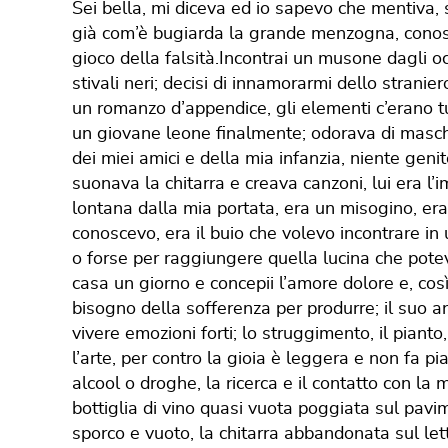
Sei bella, mi diceva ed io sapevo che mentiva, 
già com’è bugiarda la grande menzogna, conoscev
gioco della falsità.Incontrai un musone dagli occ
stivali neri; decisi di innamorarmi dello stranier
un romanzo d’appendice, gli elementi c’erano tu
un giovane leone finalmente; odorava di maschi
dei miei amici e della mia infanzia, niente genit
suonava la chitarra e creava canzoni, lui era l
lontana dalla mia portata, era un misogino, era 
conoscevo, era il buio che volevo incontrare in 
o forse per raggiungere quella lucina che potev
casa un giorno e concepii l’amore dolore e, così
bisogno della sofferenza per produrre; il suo 
vivere emozioni forti; lo struggimento, il piant
l’arte, per contro la gioia è leggera e non fa p
alcool o droghe, la ricerca e il contatto con la m
bottiglia di vino quasi vuota poggiata sul pavim
sporco e vuoto, la chitarra abbandonata sul let