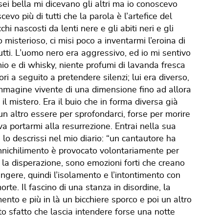
sei bella mi dicevano gli altri ma io conoscevo
o più di tutti che la parola è l’artefice del
hi nascosti da lenti nere e gli abiti neri e gli
o misterioso, ci misi poco a inventarmi l’eroina di
tti. L’uomo nero era aggressivo, ed io mi sentivo
o e di whisky, niente profumi di lavanda fresca
ori a seguito a pretendere silenzi; lui era diverso,
’immagine vivente di una dimensione fino ad allora
il mistero. Era il buio che in forma diversa già
un altro essere per sprofondarci, forse per morire
a portarmi alla resurrezione. Entrai nella sua
 lo descrissi nel mio diario: “un cantautore ha
annichilimento è provocato volontariamente per
o, la disperazione, sono emozioni forti che creano
iangere, quindi l’isolamento e l’intontimento con
orte. Il fascino di una stanza in disordine, la
ento e più in là un bicchiere sporco e poi un altro
to sfatto che lascia intendere forse una notte