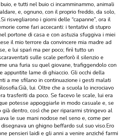
buio, e tutti nel buio ci incamminammo, animali
aldare, e, ognuno, con il proprio freddo, da solo,
 risvegliarono i giorni delle “capanne”, ora il
orie come fari accecanti: i tentativi di stupro
el portone di casa e con astuzia sfuggiva i miei
 palese il mio terrore da convincere mia madre ad
e, e lui sparì ma per poco; finì tutto un
caraventati sulle scale perforò il silenzio e
me una furia su quel giovane, trafiggendolo con
e appuntite lame di ghiaccio. Gli occhi della
 a me sfilano in continuazione i gesti malati
osofia.Già, lui. Oltre che a scuola lo incrociavo
ra trasferiti da poco. Se facevo le scale, lui era
nque potesse appoggiarle in modo casuale e, se
o già dentro, così che per ripararmi stringevo al
nfilava le sue mani nodose nel seno e, come per
i disegnava un ghigno beffardo sul suo viso.Ero
ne pensieri laidi e gli anni a venire anziché farmi