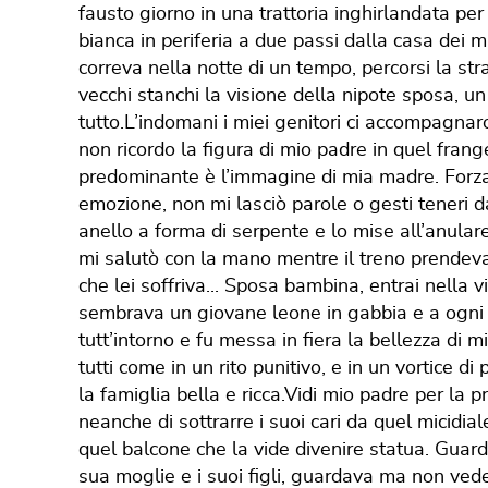
fausto giorno in una trattoria inghirlandata pe
bianca in periferia a due passi dalla casa dei 
correva nella notte di un tempo, percorsi la st
vecchi stanchi la visione della nipote sposa, u
tutto.L’indomani i miei genitori ci accompagnaro
non ricordo la figura di mio padre in quel fran
predominante è l’immagine di mia madre. Forz
emozione, non mi lasciò parole o gesti teneri da
anello a forma di serpente e lo mise all’anula
mi salutò con la mano mentre il treno prendeva
che lei soffriva... Sposa bambina, entrai nella v
sembrava un giovane leone in gabbia e a ogni t
tutt’intorno e fu messa in fiera la bellezza di 
tutti come in un rito punitivo, e in un vortice di 
la famiglia bella e ricca.Vidi mio padre per l
neanche di sottrarre i suoi cari da quel micidia
quel balcone che la vide divenire statua. Guar
sua moglie e i suoi figli, guardava ma non vede