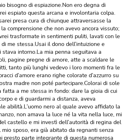
mio bisogno di espiazione.Non ero degna di
vrei espiato questa arcana e involontaria colpa.
arei presa cura di chiunque attraversasse la
 e la comprensione che non avevo ancora vissuto;
rei trasformate in sentimenti puliti, lavati con le
a di me stessa.Usai il dono dell’intuizione e
 mi stava intorno.La mia penna seguitava a
coli, pagine pregne di amore, atte a scaldare le
ritti, tanto più lunghi vedevo i loro momenti fra le
bracci d’amore erano righe colorate d’azzurro su
nostra madre non poté partecipare.Colorai di sole
fatta a me stessa in fondo: dare la gioia di cui
 corpo e di guardarmi a distanza, aveva
ale abilità.L’uomo nero al quale avevo affidato la
anzo, non amava la luce né la vita nella luce, mi
el castello e mi investì dell’autorità di regina del
l mio sposo, era già abitato da regnanti senza
i presto parte integrante di questa numerosa