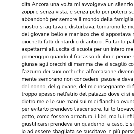
dita.Ancora una volta mi avvolgeva un silenzio 
zoppi e senza vista, e senza pelo per poterci sc
abbandonò per sempre il mondo della famiglia.Si
mostro si agitava e disturbava, tornarono le mem
del giovane bello e maniaco che si appostava n
giochetti fatti di ritardi o di anticipi. Fu tanto
aspettarmi all’uscita di scuola per un intero mes
pomeriggio quando il fracasso di libri e penne s
giunse agli orecchi di mamma che si scagliò co
l’azzurro dei suoi occhi che all’occasione divenn
mente sembrano non concedersi pause e davanti
del nonno, del giovane, del mio insegnante di fil
troppo spesso nell’atrio del palazzo dove ci si e
dietro me e le sue mani sui miei fianchi o ovu
per evitarlo prendevo l’ascensore, lui lo trovav
petto, come fossero armatura, i libri, ma lui i
giustificarsi prendeva un quaderno, a caso. E s
io ad essere sbagliata se suscitavo in più perso