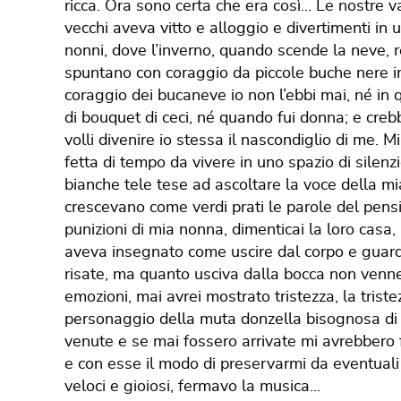
ricca. Ora sono certa che era così... Le nostre v
vecchi aveva vitto e alloggio e divertimenti in
nonni, dove l’inverno, quando scende la neve, 
spuntano con coraggio da piccole buche nere i
coraggio dei bucaneve io non l’ebbi mai, né in
di bouquet di ceci, né quando fui donna; e creb
volli divenire io stessa il nascondiglio di me. 
fetta di tempo da vivere in uno spazio di silenz
bianche tele tese ad ascoltare la voce della mi
crescevano come verdi prati le parole del pens
punizioni di mia nonna, dimenticai la loro casa,
aveva insegnato come uscire dal corpo e guard
risate, ma quanto usciva dalla bocca non venne
emozioni, mai avrei mostrato tristezza, la triste
personaggio della muta donzella bisognosa di 
venute e se mai fossero arrivate mi avrebbero fer
e con esse il modo di preservarmi da eventuali 
veloci e gioiosi, fermavo la musica...