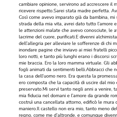
cambiare opinione, servirono ad accrescere il 
ricevere rispetto.Sarei stata madre perfetta. A
Così come avevo imparato già da bambina, mi s
strada della mia vita, avrei dato tutto l’amore
le attenzioni malate che avevo conosciute, le av
lacrime del cuore, purificati.E divenni alchimist
dell’allegria per alleviare le sofferenze di chi
inondare pagine che inviavo ai miei fratelli pic
loro notti, e tanto più lunghi erano i discorsi sc
mie braccia. Ero la loro mamma virtuale. Gli ab
fogli animati da sentimenti belli.Abbracci che 
la casa dell’uomo nero. Era questa la promessa 
ero composta che la capacità di uscire dal mio
preservato.Mi servì tanto negli anni a venire, t
mia fiducia nel domani e l’amore da grande rom
costruì una cancellata attorno, edificò le mura d
maniero.Il castello non era mio, tanto meno de
regno, come me d’altronde, e comunque divenn