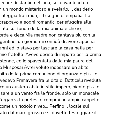
dore di stantio nell’aria, sei davanti ad un
in un mondo misterioso e svelarlo, il desiderio
aleggia fra i muri, il bisogno di empatia”.La
ggrappavo a sogni romantici per sfuggire alle
iata sul fondo della mia anima e che io,
rda e cieca.Mia madre non cantava più con la
gentine, un giorno mi confidò di avere appena
anni ed io stavo per lasciare la casa natia per
mio fratello. Avevo deciso di imporre per la prima
ostenne, ed io spaventata dalla mia paura del
uoto.Mi sposai.Avrei voluto indossare un abito
bito della prima comunione di organza e pizzi; e
mi vedevo Primavera fra le dita di Botticelli riveduta
ò un austero abito in stile impero, niente pizzi e
nsare a un vento fra le fronde, solo un monacale
ma l’organza la pretesi e comprai un ampio cappello
ome un ricciolo niveo... Perfino il locale sul
ato dal mare grosso e si dovette festeggiare il