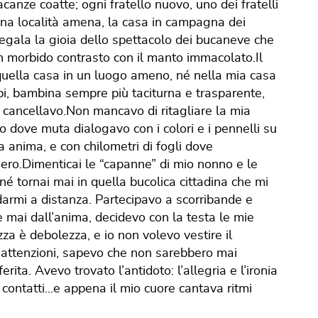
acanze coatte; ogni fratello nuovo, uno dei fratelli
 una località amena, la casa in campagna dei
regala la gioia dello spettacolo dei bucaneve che
n morbido contrasto con il manto immacolato.Il
 quella casa in un luogo ameno, né nella mia casa
bi, bambina sempre più taciturna e trasparente,
Mi cancellavo.Non mancavo di ritagliare la mia
io dove muta dialogavo con i colori e i pennelli su
a anima, e con chilometri di fogli dove
iero.Dimenticai le “capanne” di mio nonno e le
 né tornai mai in quella bucolica cittadina che mi
armi a distanza. Partecipavo a scorribande e
 mai dall’anima, decidevo con la testa le mie
zza è debolezza, e io non volevo vestire il
attenzioni, sapevo che non sarebbero mai
ita. Avevo trovato l’antidoto: l’allegria e l’ironia
contatti...e appena il mio cuore cantava ritmi