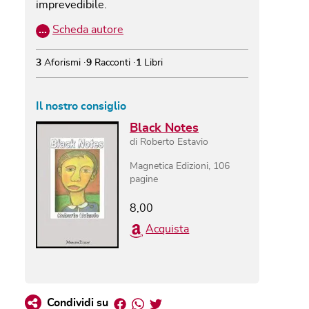
imprevedibile.
…
Scheda autore
3
Aforismi
9
Racconti
1
Libri
Il nostro consiglio
Black Notes
di
Roberto Estavio
Magnetica Edizioni
,
106
pagine
8,00
Acquista
Facebook
Whatsapp
Twitter
Condividi su