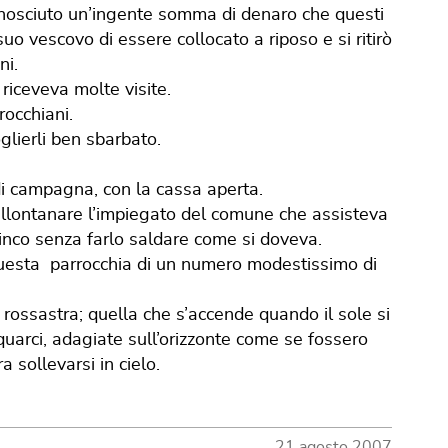
onosciuto un’ingente somma di denaro che questi
suo vescovo di essere collocato a riposo e si ritirò
ni.
riceveva molte visite.
occhiani.
glierli ben sbarbato.
 di campagna, con la cassa aperta.
 allontanare l’impiegato del comune che assisteva
 zinco senza farlo saldare come si doveva.
 questa parrocchia di un numero modestissimo di
rossastra; quella che s’accende quando il sole si
quarci, adagiate sull’orizzonte come se fossero
 sollevarsi in cielo.
21 agosto 2007