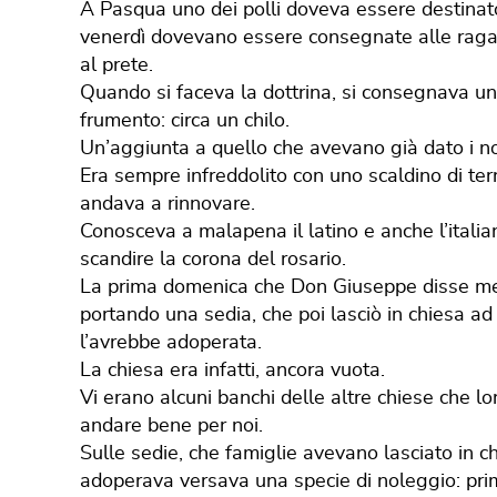
A Pasqua uno dei polli doveva essere destinato 
venerdì dovevano essere consegnate alle raga
al prete.
Quando si faceva la dottrina, si consegnava un 
frumento: circa un chilo.
Un’aggiunta a quello che avevano già dato i nos
Era sempre infreddolito con uno scaldino di ter
andava a rinnovare.
Conosceva a malapena il latino e anche l’itali
scandire la corona del rosario.
La prima domenica che Don Giuseppe disse mess
portando una sedia, che poi lasciò in chiesa ad 
l’avrebbe adoperata.
La chiesa era infatti, ancora vuota.
Vi erano alcuni banchi delle altre chiese che
andare bene per noi.
Sulle sedie, che famiglie avevano lasciato in ch
adoperava versava una specie di noleggio: prim