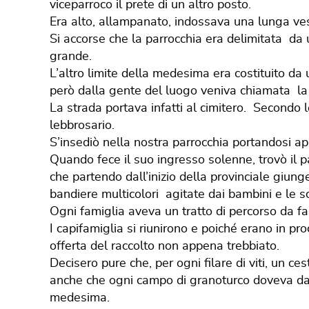
viceparroco il prete di un altro posto.
Era alto, allampanato, indossava una lunga ve
Si accorse che la parrocchia era delimitata da 
grande.
L’altro limite della medesima era costituito da
però dalla gente del luogo veniva chiamata la 
La strada portava infatti al cimitero. Secondo le
lebbrosario.
S’insediò nella nostra parrocchia portandosi ap
Quando fece il suo ingresso solenne, trovò il p
che partendo dall’inizio della provinciale giung
bandiere multicolori agitate dai bambini e le s
Ogni famiglia aveva un tratto di percorso da fa
I capifamiglia si riunirono e poiché erano in pr
offerta del raccolto non appena trebbiato.
Decisero pure che, per ogni filare di viti, un 
anche che ogni campo di granoturco doveva da
medesima.