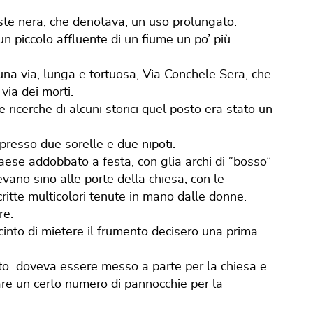
ste nera, che denotava, un uso prolungato.
un piccolo affluente di un fiume un po’ più
 una via, lunga e tortuosa, Via Conchele Sera, che
via dei morti.
 ricerche di alcuni storici quel posto era stato un
presso due sorelle e due nipoti.
aese addobbato a festa, con glia archi di “bosso”
evano sino alle porte della chiesa, con le
critte multicolori tenute in mano dalle donne.
re.
ocinto di mietere il frumento decisero una prima
cesto doveva essere messo a parte per la chiesa e
re un certo numero di pannocchie per la