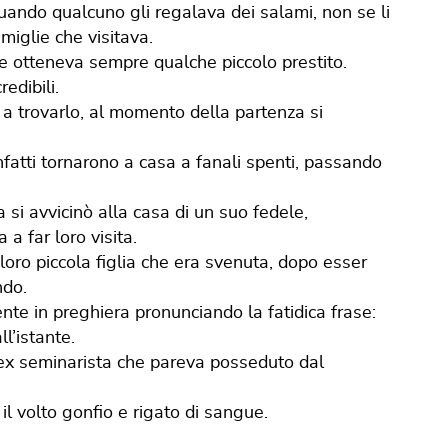
quando qualcuno gli regalava dei salami, non se li
miglie che visitava.
 e otteneva sempre qualche piccolo prestito.
edibili.
 a trovarlo, al momento della partenza si
nfatti tornarono a casa a fanali spenti, passando
a si avvicinò alla casa di un suo fedele,
a far loro visita.
 loro piccola figlia che era svenuta, dopo esser
ndo.
nte in preghiera pronunciando la fatidica frase:
ll’istante.
n ex seminarista che pareva posseduto dal
n il volto gonfio e rigato di sangue.
.