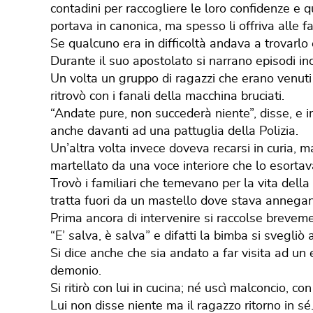
contadini per raccogliere le loro confidenze e 
portava in canonica, ma spesso li offriva alle fa
Se qualcuno era in difficoltà andava a trovarlo
Durante il suo apostolato si narrano episodi incr
Un volta un gruppo di ragazzi che erano venuti
ritrovò con i fanali della macchina bruciati.
“Andate pure, non succederà niente”, disse, e i
anche davanti ad una pattuglia della Polizia.
Un’altra volta invece doveva recarsi in curia, m
martellato da una voce interiore che lo esortava 
Trovò i familiari che temevano per la vita della
tratta fuori da un mastello dove stava annega
Prima ancora di intervenire si raccolse breveme
“E’ salva, è salva” e difatti la bimba si svegliò a
Si dice anche che sia andato a far visita ad u
demonio.
Si ritirò con lui in cucina; né uscì malconcio, co
Lui non disse niente ma il ragazzo ritorno in sé