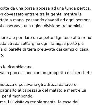
accolte da una borsa appesa ad una lunga pertica,
non dovessero entrare tra la gente, mentre la
portata a mano, passando davanti ad ogni persona.
 si osservava una rigida divisione tra uomini e
onica e per dare un aspetto dignitoso al terreno
ella strada sull’argine ogni famiglia portò più
ia di barelle di terra prelevate dai campi di casa,
no.
o lo ricambiavano.
a in processione con un gruppetto di chierichetti
ristezza e posavano gli attrezzi da lavoro.
pagnarlo al capezzale del malato e mentre lui
a per il moribondo.
fame. Lui visitava regolarmente le case dei