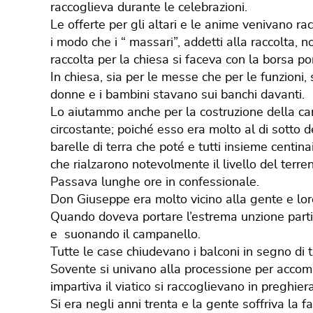
raccoglieva durante le celebrazioni.
Le offerte per gli altari e le anime venivano r
i modo che i “ massari”, addetti alla raccolta, 
raccolta per la chiesa si faceva con la borsa 
In chiesa, sia per le messe che per le funzioni,
donne e i bambini stavano sui banchi davanti.
Lo aiutammo anche per la costruzione della can
circostante; poiché esso era molto al di sotto d
barelle di terra che poté e tutti insieme centina
che rialzarono notevolmente il livello del terre
Passava lunghe ore in confessionale.
Don Giuseppe era molto vicino alla gente e lor
Quando doveva portare l’estrema unzione partiv
e suonando il campanello.
Tutte le case chiudevano i balconi in segno di t
Sovente si univano alla processione per accom
impartiva il viatico si raccoglievano in preghier
Si era negli anni trenta e la gente soffriva la 