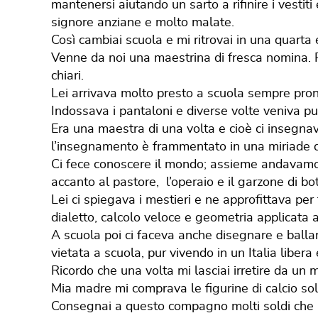
mantenersi aiutando un sarto a rifinire i vesti
signore anziane e molto malate.
Così cambiai scuola e mi ritrovai in una quart
Venne da noi una maestrina di fresca nomina. Pi
chiari.
Lei arrivava molto presto a scuola sempre pront
Indossava i pantaloni e diverse volte veniva pu
Era una maestra di una volta e cioè ci insegn
l’insegnamento è frammentato in una miriade di 
Ci fece conoscere il mondo; assieme andavamo a
accanto al pastore, l’operaio e il garzone di b
Lei ci spiegava i mestieri e ne approfittava per t
dialetto, calcolo veloce e geometria applicata ag
A scuola poi ci faceva anche disegnare e balla
vietata a scuola, pur vivendo in un Italia libera
Ricordo che una volta mi lasciai irretire da un
Mia madre mi comprava le figurine di calcio so
Consegnai a questo compagno molti soldi che 