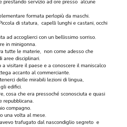
ti e prestando servizio ad ore presso alcune
a elementare formata perlopiù da maschi.
ccola di statura, capelli lunghi e castani, occhi
a ad accoglierci con un bellissimo sorriso.
re in minigonna.
ava tutte le materie, non come adesso che
aree disciplinari.
 visitare il paese e a conoscere il maniscalco
ottega accanto al commerciante.
enerci delle mirabili lezioni di lingua,
li edifici.
re, cosa che era pressoché sconosciuta e quasi
 e repubblicana.
 mio compagno.
lo una volta al mese.
avevo trafugato dal nascondiglio segreto e