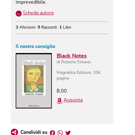
imprevedibile.
…
Scheda autore
3
Aforismi
9
Racconti
1
Libri
Il nostro consiglio
Black Notes
di
Roberto Estavio
Magnetica Edizioni
,
106
pagine
8,00
Acquista
Facebook
Whatsapp
Twitter
Condividi su