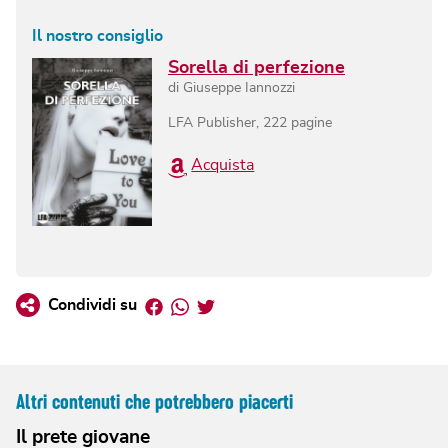
Il nostro consiglio
Sorella di perfezione
di
Giuseppe Iannozzi
LFA Publisher
,
222
pagine
Acquista
Facebook
Whatsapp
Twitter
Condividi su
Altri contenuti che potrebbero piacerti
Il prete giovane