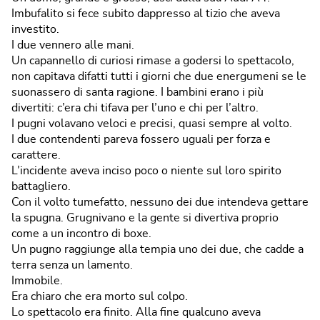
Imbufalito si fece subito dappresso al tizio che aveva
investito.
I due vennero alle mani.
Un capannello di curiosi rimase a godersi lo spettacolo,
non capitava difatti tutti i giorni che due energumeni se le
suonassero di santa ragione. I bambini erano i più
divertiti: c’era chi tifava per l’uno e chi per l’altro.
I pugni volavano veloci e precisi, quasi sempre al volto.
I due contendenti pareva fossero uguali per forza e
carattere.
L’incidente aveva inciso poco o niente sul loro spirito
battagliero.
Con il volto tumefatto, nessuno dei due intendeva gettare
la spugna. Grugnivano e la gente si divertiva proprio
come a un incontro di boxe.
Un pugno raggiunge alla tempia uno dei due, che cadde a
terra senza un lamento.
Immobile.
Era chiaro che era morto sul colpo.
Lo spettacolo era finito. Alla fine qualcuno aveva