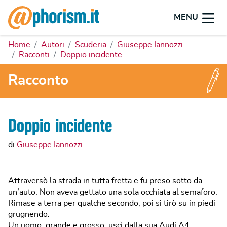
MENU
Home
Autori
Scuderia
Giuseppe Iannozzi
Racconti
Doppio incidente
Racconto
Doppio incidente
di
Giuseppe Iannozzi
Attraversò la strada in tutta fretta e fu preso sotto da
un’auto. Non aveva gettato una sola occhiata al semaforo.
Rimase a terra per qualche secondo, poi si tirò su in piedi
grugnendo.
Un uomo, grande e grosso, uscì dalla sua Audi A4.