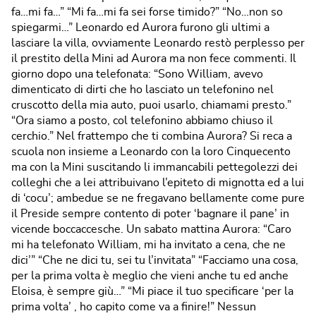
fa…mi fa…” “Mi fa…mi fa sei forse timido?” “No…non so
spiegarmi…” Leonardo ed Aurora furono gli ultimi a
lasciare la villa, ovviamente Leonardo restò perplesso per
il prestito della Mini ad Aurora ma non fece commenti. Il
giorno dopo una telefonata: “Sono William, avevo
dimenticato di dirti che ho lasciato un telefonino nel
cruscotto della mia auto, puoi usarlo, chiamami presto.”
“Ora siamo a posto, col telefonino abbiamo chiuso il
cerchio.” Nel frattempo che ti combina Aurora? Si reca a
scuola non insieme a Leonardo con la loro Cinquecento
ma con la Mini suscitando li immancabili pettegolezzi dei
colleghi che a lei attribuivano l’epiteto di mignotta ed a lui
di ‘cocu’; ambedue se ne fregavano bellamente come pure
il Preside sempre contento di poter ‘bagnare il pane’ in
vicende boccaccesche. Un sabato mattina Aurora: “Caro
mi ha telefonato William, mi ha invitato a cena, che ne
dici’” “Che ne dici tu, sei tu l’invitata” “Facciamo una cosa,
per la prima volta è meglio che vieni anche tu ed anche
Eloisa, è sempre giù…” “Mi piace il tuo specificare ‘per la
prima volta’ , ho capito come va a finire!” Nessun