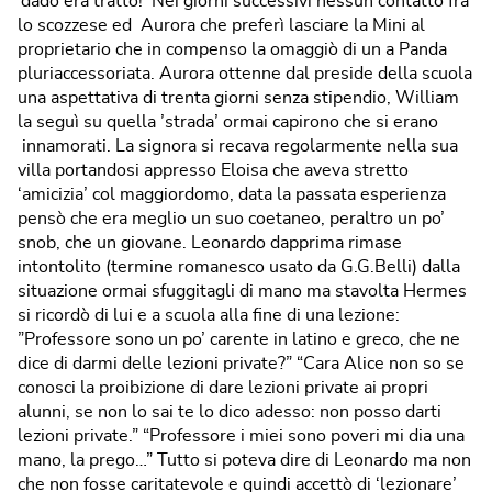
‘dado era tratto!’ Nei giorni successivi nessun contatto fra
lo scozzese ed Aurora che preferì lasciare la Mini al
proprietario che in compenso la omaggiò di un a Panda
pluriaccessoriata. Aurora ottenne dal preside della scuola
una aspettativa di trenta giorni senza stipendio, William
la seguì su quella ’strada’ ormai capirono che si erano
innamorati. La signora si recava regolarmente nella sua
villa portandosi appresso Eloisa che aveva stretto
‘amicizia’ col maggiordomo, data la passata esperienza
pensò che era meglio un suo coetaneo, peraltro un po’
snob, che un giovane. Leonardo dapprima rimase
intontolito (termine romanesco usato da G.G.Belli) dalla
situazione ormai sfuggitagli di mano ma stavolta Hermes
si ricordò di lui e a scuola alla fine di una lezione:
”Professore sono un po’ carente in latino e greco, che ne
dice di darmi delle lezioni private?” “Cara Alice non so se
conosci la proibizione di dare lezioni private ai propri
alunni, se non lo sai te lo dico adesso: non posso darti
lezioni private.” “Professore i miei sono poveri mi dia una
mano, la prego…” Tutto si poteva dire di Leonardo ma non
che non fosse caritatevole e quindi accettò di ‘lezionare’