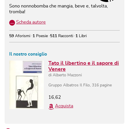
Sono nonnobomba che mangia, beve e, talvolta,
tromba!
…
Scheda autore
59
Aforismi
1
Poesie
511
Racconti
1
Libri
Il nostro consiglio
Tato il libertino e il sapore di
Venere
di
Alberto Mazzoni
Gruppo Albatros Il Filo
,
316
pagine
16,62
Acquista