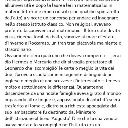
all’università e dopo la laurea lei in matematica lui in
materie letterarie erano riusciti (con qualche spintarella
dall’alto) a vincere un concorso per andare ad insegnare
nello stesso istituto classico. Non religiosi, avevano
preferito la convivenza al matrimonio. Il loro stile di vita:
pizza, cinema, locali da ballo, vacanze al mare d’estate,
d’inverno a Roccaraso, un tran tran piacevole ma niente di
straordinario.
Ovviamente c’era qualcuno che doveva rompere i …., era il
dio Hermes o Mercurio che dir si voglia protettore di
Leonardo che ‘scompigliò’ le carte o meglio la vita dei
due, l’arrivo a scuola come insegnante di lingue di un
inglese o meglio di uno scozzese (l’interessato ci teneva
molto a sottolineare la differenza). Quarantenne,
discendente da una nobile famiglia aveva girato il mondo
imparando altre lingue e, appassionato di antichità si era
trasferito a Roma e, dietro sua richiesta appoggiata dal
suo ambasciatore fu destinato dal Ministero
dell’Istruzione al liceo ‘Augusto’. Dire che la sua venuta
aveva portato lo scompiglio nell’Istituto era un