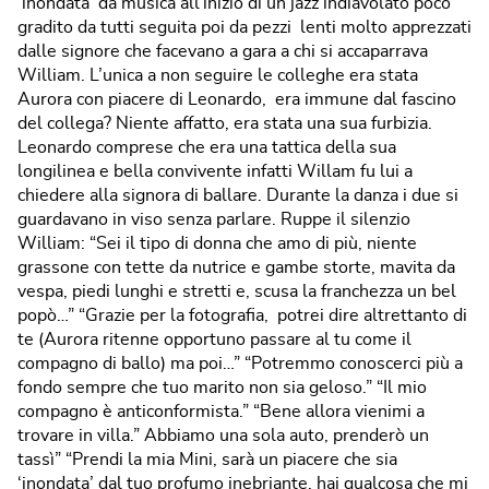
‘inondata’ da musica all’inizio di un jazz indiavolato poco
gradito da tutti seguita poi da pezzi lenti molto apprezzati
dalle signore che facevano a gara a chi si accaparrava
William. L’unica a non seguire le colleghe era stata
Aurora con piacere di Leonardo, era immune dal fascino
del collega? Niente affatto, era stata una sua furbizia.
Leonardo comprese che era una tattica della sua
longilinea e bella convivente infatti Willam fu lui a
chiedere alla signora di ballare. Durante la danza i due si
guardavano in viso senza parlare. Ruppe il silenzio
William: “Sei il tipo di donna che amo di più, niente
grassone con tette da nutrice e gambe storte, mavita da
vespa, piedi lunghi e stretti e, scusa la franchezza un bel
popò…” “Grazie per la fotografia, potrei dire altrettanto di
te (Aurora ritenne opportuno passare al tu come il
compagno di ballo) ma poi…” “Potremmo conoscerci più a
fondo sempre che tuo marito non sia geloso.” “Il mio
compagno è anticonformista.” “Bene allora vienimi a
trovare in villa.” Abbiamo una sola auto, prenderò un
tassì” “Prendi la mia Mini, sarà un piacere che sia
‘inondata’ dal tuo profumo inebriante, hai qualcosa che mi