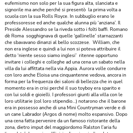
eufemismo non solo per la sua figura alta, slanciata e
signorile ma anche perché si presentò la prima volta a
scuola con la sua Rolls Royce. In subbuglio erano le
professoresse ed anche qualche alunna più ‘anziana’. Il
Preside Alessandro se la riveda sotto i folti baffi. Romano
dè Roma sogghignava di quelle ‘gallinelle’ starnazzanti
che sbavavano dinanzi al bello scozzese. William, che
non era inglese e quindi a lui non si poteva attribuire il
detto ‘niente sesso siamo inglesi’ ritenne opportuno
invitare i colleghi e colleghe ad una cena un sabato nella
villa da lui affittata nella via Appia. Aurora volle condurre
con loro anche Eloisa una cinquantenne vedova, ancora in
forma per la frequenza dei saloni di bellezza che in quel
momento era in crisi perché il suo toyboy era sparito e
con lui soldi e gioielli. I professori giunti alla villa con le
loro utilitarie (col loro stipendio…) notarono che il barone
era in possesso anche di una Mini Countryman verde e di
un cane Labrador (Argos di nome) molto espansivo. Dopo
una cena fatta pervenire da un famoso ristorante della
zona, dietro imput del maggiordomo Ralston l’aria fu