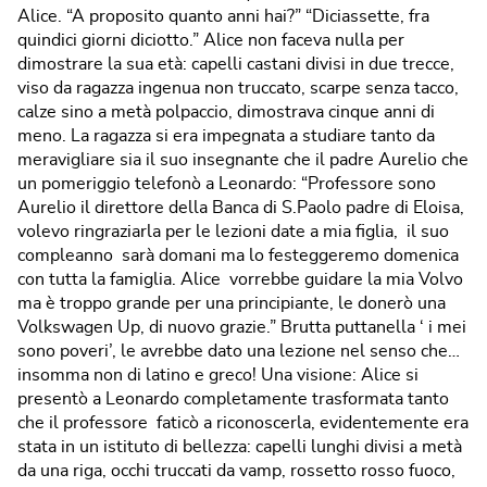
Alice. “A proposito quanto anni hai?” “Diciassette, fra
quindici giorni diciotto.” Alice non faceva nulla per
dimostrare la sua età: capelli castani divisi in due trecce,
viso da ragazza ingenua non truccato, scarpe senza tacco,
calze sino a metà polpaccio, dimostrava cinque anni di
meno. La ragazza si era impegnata a studiare tanto da
meravigliare sia il suo insegnante che il padre Aurelio che
un pomeriggio telefonò a Leonardo: “Professore sono
Aurelio il direttore della Banca di S.Paolo padre di Eloisa,
volevo ringraziarla per le lezioni date a mia figlia, il suo
compleanno sarà domani ma lo festeggeremo domenica
con tutta la famiglia. Alice vorrebbe guidare la mia Volvo
ma è troppo grande per una principiante, le donerò una
Volkswagen Up, di nuovo grazie.” Brutta puttanella ‘ i mei
sono poveri’, le avrebbe dato una lezione nel senso che…
insomma non di latino e greco! Una visione: Alice si
presentò a Leonardo completamente trasformata tanto
che il professore faticò a riconoscerla, evidentemente era
stata in un istituto di bellezza: capelli lunghi divisi a metà
da una riga, occhi truccati da vamp, rossetto rosso fuoco,