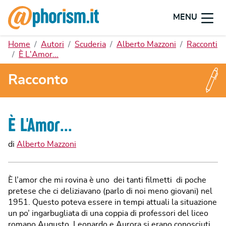
MENU
Home
Autori
Scuderia
Alberto Mazzoni
Racconti
È L'Amor...
Racconto
È L'Amor...
di
Alberto Mazzoni
È l’amor che mi rovina è uno dei tanti filmetti di poche
pretese che ci deliziavano (parlo di noi meno giovani) nel
1951. Questo poteva essere in tempi attuali la situazione
un po’ ingarbugliata di una coppia di professori del liceo
romano Augusto. Leonardo e Aurora si erano conosciuti