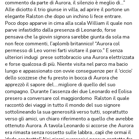
commento da parte di Aurora, il silenzio è meglio di…”
Alle diciotto il trio giunse in villa, ad aprire il portone un
elegante Ralston che dopo un inchino li fece entrare.
Poco dopo apparve in cima alla scala William il quale non
parve infastidito dalla presenza di Leonardo, forse
pensava che la giovin signora sarebbe giunta da sola ma
non fece commenti, l’aplomb britannico! “Aurora col
permesso di Leo vorrei farti visitare il parco.” E senza
ulteriori indugi prese sottobraccio una Aurora elettrizzata
e forse qualcosa di più. Niente visita nel parco ma bacio
lungo e appassionato con ovvie conseguenze per il ‘ciccio’
dello scozzese che fu presto in bocca di Aurora che
apprezzò il sapore del….migliore di quello del suo
compagno. Durante l’assenza dei due Leonardo ed Eolisa
presero a conversare col maggiordomo Ralston il quale
raccontò dei viaggi in tutto il mondo del suo signore
sottolineando la sua generosità verso tutti, soprattutto
verso gli amici, un chiaro riferimento a quello che avrebbe
ottenuto Aurora. A tavola Leonardo si accorse che Aurora
era rimasta senza rossetto sulle labbra…capì che ormai il