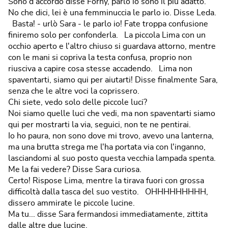
Sono d'accordo disse Forny, parlo io sono il più adatto.
No che dici, lei è una femminuccia le parlo io. Disse Leda.
Basta! ‐ urlò Sara ‐ le parlo io! Fate troppa confusione
finiremo solo per confonderla. La piccola Lima con un
occhio aperto e l'altro chiuso si guardava attorno, mentre
con le mani si copriva la testa confusa, proprio non
riusciva a capire cosa stesse accadendo. Lima non
spaventarti, siamo qui per aiutarti! Disse finalmente Sara,
senza che le altre voci la coprissero.
Chi siete, vedo solo delle piccole luci?
Noi siamo quelle luci che vedi, ma non spaventarti siamo
qui per mostrarti la via, seguici, non te ne pentirai.
Io ho paura, non sono dove mi trovo, avevo una lanterna,
ma una brutta strega me l'ha portata via con l'inganno,
lasciandomi al suo posto questa vecchia lampada spenta.
Me la fai vedere? Disse Sara curiosa.
Certo! Rispose Lima, mentre la tirava fuori con grossa
difficoltà dalla tasca del suo vestito. OHHHHHHHHH,
dissero ammirate le piccole lucine.
Ma tu... disse Sara fermandosi immediatamente, zittita
dalle altre due lucine.