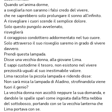
Quando un’anima dorme,
a svegliarla non saranno i falsi credo del vivere,
che ne saprebbero solo prolungare il sonno all'infinito.
A risvegliare i cuori scende il semplice dolore.
Solo questo pungolo avvelenato,
risveglierà
il coraggioso condottiero addormentato nel tuo cuore.
Solo attraverso il suo risveglio saremo in grado di vivere
davvero.
Prendi questa lampada.
Disse una vecchia donna, alla giovane Lima.
E sappi custodirne il tesoro, non esistono nel vivere
preziosità uguali al suo inestimabile valore.
Lima raccolse la piccola lampada e ridendo disse:
Non sarà mica la lampada di Aladino, strofinandola viene
fuori il genio?
La vecchia donna non ascoltò neppure la sua domanda, e
dandole le spalle sparì come ingoiata dalla fitta nebbia
del sottobosco, portando con se la vecchia lanterna che
Lima portava con se.