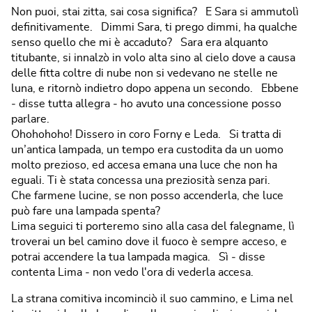
Non puoi, stai zitta, sai cosa significa? E Sara si ammutolì
definitivamente. Dimmi Sara, ti prego dimmi, ha qualche
senso quello che mi è accaduto? Sara era alquanto
titubante, si innalzò in volo alta sino al cielo dove a causa
delle fitta coltre di nube non si vedevano ne stelle ne
luna, e ritornò indietro dopo appena un secondo. Ebbene
‐ disse tutta allegra ‐ ho avuto una concessione posso
parlare.
Ohohohoho! Dissero in coro Forny e Leda. Si tratta di
un’antica lampada, un tempo era custodita da un uomo
molto prezioso, ed accesa emana una luce che non ha
eguali. Ti è stata concessa una preziosità senza pari.
Che farmene lucine, se non posso accenderla, che luce
può fare una lampada spenta?
Lima seguici ti porteremo sino alla casa del falegname, lì
troverai un bel camino dove il fuoco è sempre acceso, e
potrai accendere la tua lampada magica. Sì ‐ disse
contenta Lima ‐ non vedo l'ora di vederla accesa.
La strana comitiva incominciò il suo cammino, e Lima nel