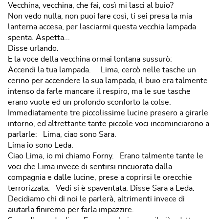
Vecchina, vecchina, che fai, così mi lasci al buio?
Non vedo nulla, non puoi fare così, ti sei presa la mia
lanterna accesa, per lasciarmi questa vecchia lampada
spenta. Aspetta...
Disse urlando.
E la voce della vecchina ormai lontana sussurò:
Accendi la tua lampada. Lima, cercò nelle tasche un
cerino per accendere la sua lampada, il buio era talmente
intenso da farle mancare il respiro, ma le sue tasche
erano vuote ed un profondo sconforto la colse.
Immediatamente tre piccolissime lucine presero a girarle
intorno, ed altrettante tante piccole voci incominciarono a
parlarle: Lima, ciao sono Sara.
Lima io sono Leda.
Ciao Lima, io mi chiamo Forny. Erano talmente tante le
voci che Lima invece di sentirsi rincuorata dalla
compagnia e dalle lucine, prese a coprirsi le orecchie
terrorizzata. Vedi si è spaventata. Disse Sara a Leda.
Decidiamo chi di noi le parlerà, altrimenti invece di
aiutarla finiremo per farla impazzire.