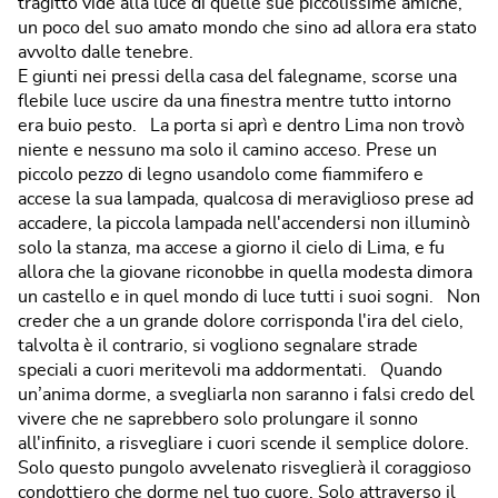
tragitto vide alla luce di quelle sue piccolissime amiche,
un poco del suo amato mondo che sino ad allora era stato
avvolto dalle tenebre.
E giunti nei pressi della casa del falegname, scorse una
flebile luce uscire da una finestra mentre tutto intorno
era buio pesto. La porta si aprì e dentro Lima non trovò
niente e nessuno ma solo il camino acceso. Prese un
piccolo pezzo di legno usandolo come fiammifero e
accese la sua lampada, qualcosa di meraviglioso prese ad
accadere, la piccola lampada nell'accendersi non illuminò
solo la stanza, ma accese a giorno il cielo di Lima, e fu
allora che la giovane riconobbe in quella modesta dimora
un castello e in quel mondo di luce tutti i suoi sogni. Non
creder che a un grande dolore corrisponda l'ira del cielo,
talvolta è il contrario, si vogliono segnalare strade
speciali a cuori meritevoli ma addormentati. Quando
un’anima dorme, a svegliarla non saranno i falsi credo del
vivere che ne saprebbero solo prolungare il sonno
all'infinito, a risvegliare i cuori scende il semplice dolore.
Solo questo pungolo avvelenato risveglierà il coraggioso
condottiero che dorme nel tuo cuore. Solo attraverso il