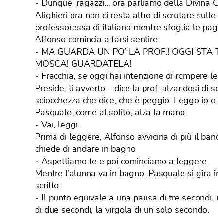
‐ Dunque, ragazzi… ora parliamo della Divina 
Alighieri ora non ci resta altro di scrutare sull
professoressa di italiano mentre sfoglia le pag
Alfonso comincia a farsi sentire:
‐ MA GUARDA UN PO’ LA PROF.! OGGI ST
MOSCA! GUARDATELA!
‐ Fracchia, se oggi hai intenzione di rompere l
Preside, ti avverto – dice la prof. alzandosi di 
sciocchezza che dice, che è peggio. Leggo io o 
Pasquale, come al solito, alza la mano.
‐ Vai, leggi.
Prima di leggere, Alfonso avvicina di più il ba
chiede di andare in bagno
‐ Aspettiamo te e poi cominciamo a leggere.
Mentre l’alunna va in bagno, Pasquale si gira in
scritto:
‐ Il punto equivale a una pausa di tre secondi, i
di due secondi, la virgola di un solo secondo.