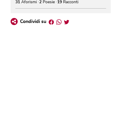
31
Aforismi
2
Poesie
19
Racconti
Facebook
Whatsapp
Twitter
Condividi su