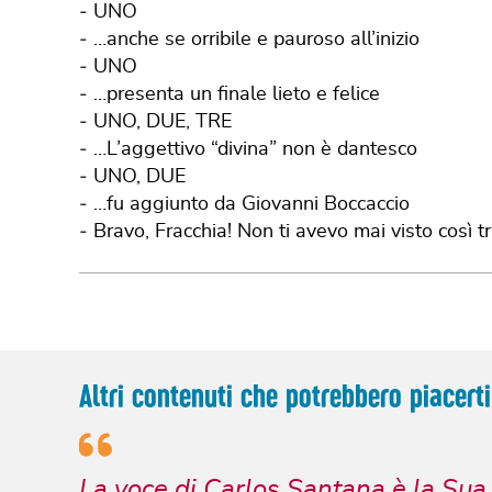
‐ UNO
‐ …anche se orribile e pauroso all’inizio
‐ UNO
‐ …presenta un finale lieto e felice
‐ UNO, DUE, TRE
‐ …L’aggettivo “divina” non è dantesco
‐ UNO, DUE
‐ …fu aggiunto da Giovanni Boccaccio
‐ Bravo, Fracchia! Non ti avevo mai visto così tr
Altri contenuti che potrebbero piacerti
La voce di Carlos Santana è la Sua