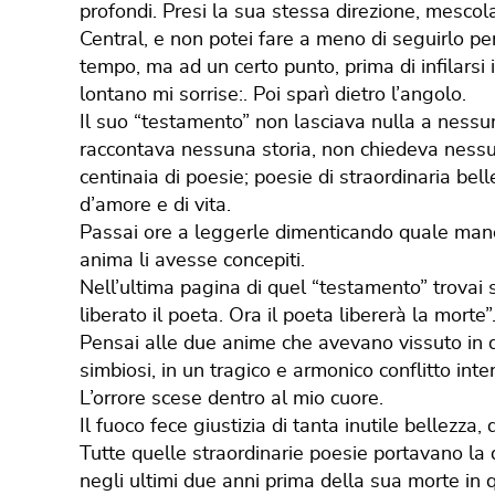
profondi. Presi la sua stessa direzione, mescol
Central, e non potei fare a meno di seguirlo pe
tempo, ma ad un certo punto, prima di infilarsi i
lontano mi sorrise:. Poi sparì dietro l’angolo.
Il suo “testamento” non lasciava nulla a nessu
raccontava nessuna storia, non chiedeva nessun
centinaia di poesie; poesie di straordinaria bel
d’amore e di vita.
Passai ore a leggerle dimenticando quale mano 
anima li avesse concepiti.
Nell’ultima pagina di quel “testamento” trovai sc
liberato il poeta. Ora il poeta libererà la morte”
Pensai alle due anime che avevano vissuto in 
simbiosi, in un tragico e armonico conflitto inter
L’orrore scese dentro al mio cuore.
Il fuoco fece giustizia di tanta inutile bellezza, 
Tutte quelle straordinarie poesie portavano la d
negli ultimi due anni prima della sua morte in q