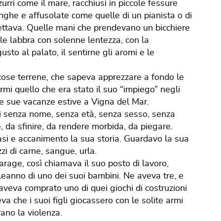
urri come il mare, racchiusi in piccole fessure
unghe e affusolate come quelle di un pianista o di
spettava. Quelle mani che prendevano un bicchiere
le labbra con solenne lentezza, con la
sto al palato, il sentirne gli aromi e le
cose terrene, che sapeva apprezzare a fondo le
rmi quello che era stato il suo “impiego” negli
a le sue vacanze estive a Vigna del Mar.
lui senza nome, senza età, senza sesso, senza
e, da sfinire, da rendere morbida, da piegare.
si e accanimento la sua storia. Guardavo la sua
i di carne, sangue, urla.
arage, così chiamava il suo posto di lavoro,
leanno di uno dei suoi bambini. Ne aveva tre, e
 aveva comprato uno di quei giochi di costruzioni
va che i suoi figli giocassero con le solite armi
ano la violenza.