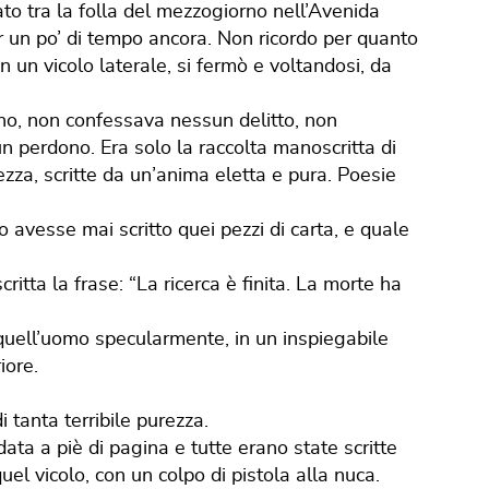
ato tra la folla del mezzogiorno nell’Avenida
r un po’ di tempo ancora. Non ricordo per quanto
n un vicolo laterale, si fermò e voltandosi, da
no, non confessava nessun delitto, non
 perdono. Era solo la raccolta manoscritta di
lezza, scritte da un’anima eletta e pura. Poesie
avesse mai scritto quei pezzi di carta, e quale
ritta la frase: “La ricerca è finita. La morte ha
.
quell’uomo specularmente, in un inspiegabile
iore.
di tanta terribile purezza.
ata a piè di pagina e tutte erano state scritte
uel vicolo, con un colpo di pistola alla nuca.