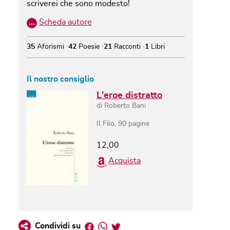
scriverei che sono modesto!
…
Scheda autore
35
Aforismi
42
Poesie
21
Racconti
1
Libri
Il nostro consiglio
L'eroe distratto
di
Roberto Bani
Il Filo
,
90
pagine
12,00
Acquista
Facebook
Whatsapp
Twitter
Condividi su