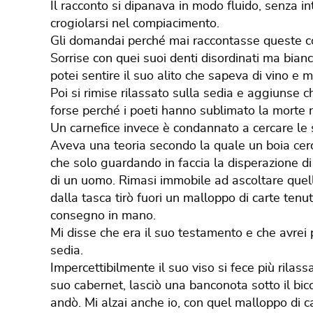
Il racconto si dipanava in modo fluido, senza int
crogiolarsi nel compiacimento.
Gli domandai perché mai raccontasse queste co
Sorrise con quei suoi denti disordinati ma bianch
potei sentire il suo alito che sapeva di vino e m
Poi si rimise rilassato sulla sedia e aggiunse 
forse perché i poeti hanno sublimato la morte ne
Un carnefice invece è condannato a cercare le su
Aveva una teoria secondo la quale un boia cerca
che solo guardando in faccia la disperazione di 
di un uomo. Rimasi immobile ad ascoltare quell
dalla tasca tirò fuori un malloppo di carte ten
consegno in mano.
Mi disse che era il suo testamento e che avrei
sedia.
Impercettibilmente il suo viso si fece più rilas
suo cabernet, lasciò una banconota sotto il bicc
andò. Mi alzai anche io, con quel malloppo di 