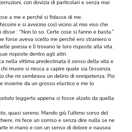
erruzioni, con dovizia di particolari e senza mai
se a me e perché si fidasse di me.
issimi e si avvicino così vicino al mio viso che
i disse : “Non lo so. Certe cose si fanno e basta.”
che forse aveva scelto me perché ero straniero o
lle poesia e lì trovano le loro risposte alla vita.
e risposte dentro agli altri.
 nella vittima predestinata il senso della vita e
chi muore si riesca a capire quale sia l’essenza
o che mi sembrava un delirio di onnipotenza. Poi
ute insieme da un grosso elastico e me lo
 potuto leggerlo appena si fosse alzato da quella
sato, quasi sereno. Mando giù l’ultimo sorso del
hiere, mi fece un sorriso e senza dire nulla se ne
carte in mano e con un senso di dolore e nausea