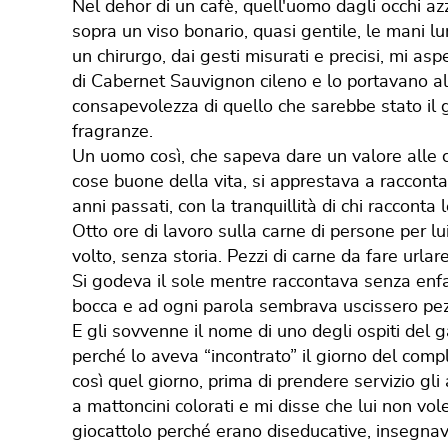
Nel dehor di un cafè, quell'uomo dagli occhi azz
sopra un viso bonario, quasi gentile, le mani l
un chirurgo, dai gesti misurati e precisi, mi a
di Cabernet Sauvignon cileno e lo portavano al
consapevolezza di quello che sarebbe stato il gu
fragranze.
Un uomo così, che sapeva dare un valore alle 
cose buone della vita, si apprestava a racconta
anni passati, con la tranquillità di chi raccont
Otto ore di lavoro sulla carne di persone per 
volto, senza storia. Pezzi di carne da fare urlar
Si godeva il sole mentre raccontava senza enfa
bocca e ad ogni parola sembrava uscissero pezz
E gli sovvenne il nome di uno degli ospiti del g
perché lo aveva “incontrato” il giorno del comp
così quel giorno, prima di prendere servizio gli
a mattoncini colorati e mi disse che lui non vole
giocattolo perché erano diseducative, insegnav