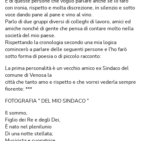
È di queste persone che voglio parlare anche se lo farò
con ironia, rispetto e molta discrezione, in silenzio e sotto
voce dando pane al pane e vino al vino.
Parlo di due gruppi diversi di colleghi di lavoro, amici ed
amiche nonché di gente che pensa di contare molto nella
società del mio paese.
Rispettando la cronologia secondo una mia logica
comincerò a parlare delle seguenti persone e l'ho farò
sotto forma di poesia o di piccolo racconto:
La prima personalità è un vecchio amico ex Sindaco del
comune di Venosa la
città che tanto amo e rispetto e che vorrei vederla sempre
fiorente: ***
FOTOGRAFIA " DEL MIO SINDACO "
Il sommo,
Figlio dei Re e degli Dei,
È nato nel plenilunio
Di una notte stellata;
Musicista e suonatrice