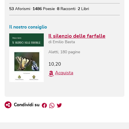
53
Aforismi
1486
Poesie
8
Racconti
2
Libri
Il nostro consiglio
Il silenzio delle farfalle
di
Emilio Basta
Aletti
,
180
pagine
10,20
Acquista
Facebook
Whatsapp
Twitter
Condividi su