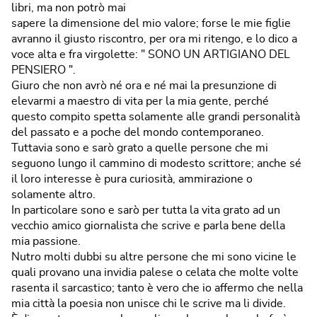
libri, ma non potrò mai
sapere la dimensione del mio valore; forse le mie figlie
avranno il giusto riscontro, per ora mi ritengo, e lo dico a
voce alta e fra virgolette: " SONO UN ARTIGIANO DEL
PENSIERO ".
Giuro che non avrò né ora e né mai la presunzione di
elevarmi a maestro di vita per la mia gente, perché
questo compito spetta solamente alle grandi personalità
del passato e a poche del mondo contemporaneo.
Tuttavia sono e sarò grato a quelle persone che mi
seguono lungo il cammino di modesto scrittore; anche sé
il loro interesse è pura curiosità, ammirazione o
solamente altro.
In particolare sono e sarò per tutta la vita grato ad un
vecchio amico giornalista che scrive e parla bene della
mia passione.
Nutro molti dubbi su altre persone che mi sono vicine le
quali provano una invidia palese o celata che molte volte
rasenta il sarcastico; tanto è vero che io affermo che nella
mia città la poesia non unisce chi le scrive ma li divide.