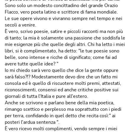
Sono solo un modesto concittadino del grande Orazio
Flacco, vero poeta latino e scrittore di fama mondiale.
Le sue opere vivono e vivranno sempre nel tempo e nei
secoli a venire.
È vero, scrivo poesie, satire e piccoli racconti ma non più
di tanto; la mia è solamente una passione che soddisfa le
mie esigenze più che quelle degli altri. Chi ha letto i miei
libri, si è complimentato, ha detto: "le tue poesie sono
belle, sono intense e ricche di significato; come fai ad
avere tutte quelle idee? "
Io mi chiedo sarà vero quello che dice la gente oppure
sarà falso?!? Modestamente devo dire che un fatto mi
consola ed è quello di riscuotere molti premi, attestati,
riconoscimenti, consensi ed anche critiche positive sui
giornali di tutta l'Italia e pure all'estero.
Anche se scrivono e parlano bene della mia poetica,
rimango scettico e perplesso ma soprattutto con i piedi
per terra, confidando in quel detto che recita così:" ai
posteri l'ardua sentenza ".
È vero ricevo molti complimenti, vendo sempre i miei