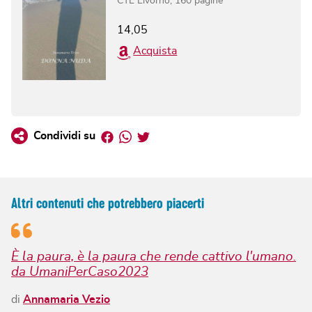
CTL Livorno
,
160
pagine
14,05
Acquista
Facebook
Whatsapp
Twitter
Condividi su
Altri contenuti che potrebbero piacerti
È la paura, è la paura che rende cattivo l'umano.
da UmaniPerCaso2023
di
Annamaria Vezio