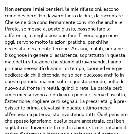
Non sempre i miei pensieri, le mie riflessioni, escono
come desidero. Ho davvero tanto da dire, da raccontare.
Che se ne dica sono fermamente convinto che anche le
Parole, se messe al posto giusto, possono fare la
differenza, o meglio possono fare. E' vero, oggi come
oggi, servono molto le azioni pratiche, per chi ha
necessità meramente terrene. Anziani, malati, persone
bisognose in genere di assistenza, soprattutto in questa
maledetta situazione che stiamo attraversando, hanno
primaria necessità di azioni, di tempo, cuore ed energie
dedicate da chi li circonda, ne so ben qualcosa anch'io in
questo periodo, ma non solo in questo periodo, nulla di
nuovo sul fronte in realtà, quindi,direte. Le parole però
amici miei servono a riordinare i pensieri, serve l'ascolto,
l'attenzione, cogliere certi segnali. La precarietà, già pre‐
esistente prima, elevatasi in questo ultimo mese
all'ennesima potenza, sta investendo tutti. Quel pensiero,
che spesso ignoriamo, quella paura ancestrale, cosi ben
sigillata nei forzieri della nostra anima, sta decriptando il