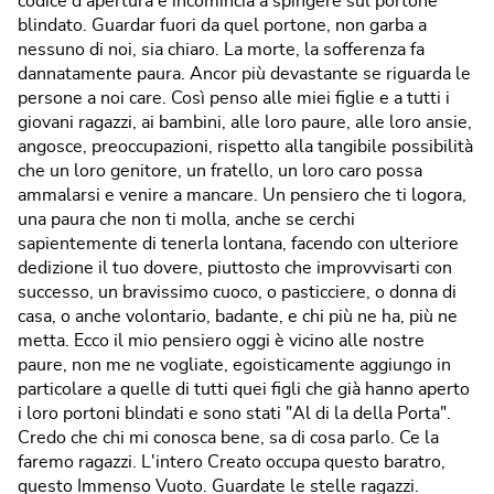
codice d'apertura e incomincia a spingere sul portone
blindato. Guardar fuori da quel portone, non garba a
nessuno di noi, sia chiaro. La morte, la sofferenza fa
dannatamente paura. Ancor più devastante se riguarda le
persone a noi care. Così penso alle miei figlie e a tutti i
giovani ragazzi, ai bambini, alle loro paure, alle loro ansie,
angosce, preoccupazioni, rispetto alla tangibile possibilità
che un loro genitore, un fratello, un loro caro possa
ammalarsi e venire a mancare. Un pensiero che ti logora,
una paura che non ti molla, anche se cerchi
sapientemente di tenerla lontana, facendo con ulteriore
dedizione il tuo dovere, piuttosto che improvvisarti con
successo, un bravissimo cuoco, o pasticciere, o donna di
casa, o anche volontario, badante, e chi più ne ha, più ne
metta. Ecco il mio pensiero oggi è vicino alle nostre
paure, non me ne vogliate, egoisticamente aggiungo in
particolare a quelle di tutti quei figli che già hanno aperto
i loro portoni blindati e sono stati "Al di la della Porta".
Credo che chi mi conosca bene, sa di cosa parlo. Ce la
faremo ragazzi. L'intero Creato occupa questo baratro,
questo Immenso Vuoto. Guardate le stelle ragazzi.