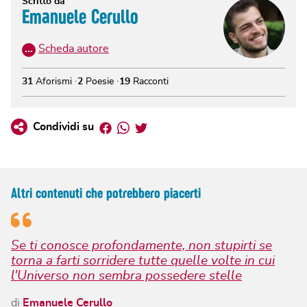
Scritto da
Emanuele Cerullo
…
Scheda autore
31
Aforismi
2
Poesie
19
Racconti
Facebook
Whatsapp
Twitter
Condividi su
Altri contenuti che potrebbero piacerti
Se ti conosce profondamente, non stupirti se
torna a farti sorridere tutte quelle volte in cui
l'Universo non sembra possedere stelle
di
Emanuele Cerullo