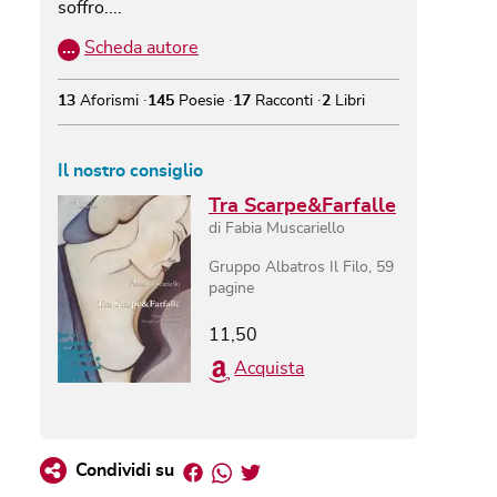
soffro....
…
Scheda autore
13
Aforismi
145
Poesie
17
Racconti
2
Libri
Il nostro consiglio
Tra Scarpe&Farfalle
di
Fabia Muscariello
Gruppo Albatros Il Filo
,
59
pagine
11,50
Acquista
Facebook
Whatsapp
Twitter
Condividi su