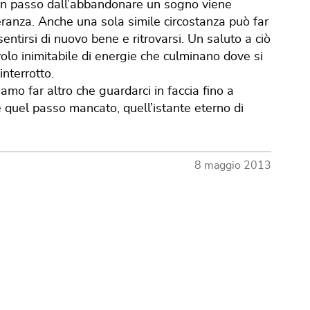
a un passo dall’abbandonare un sogno viene
ranza. Anche una sola simile circostanza può far
ntirsi di nuovo bene e ritrovarsi. Un saluto a ciò
olo inimitabile di energie che culminano dove si
interrotto.
mo far altro che guardarci in faccia fino a
are quel passo mancato, quell’istante eterno di
8 maggio 2013