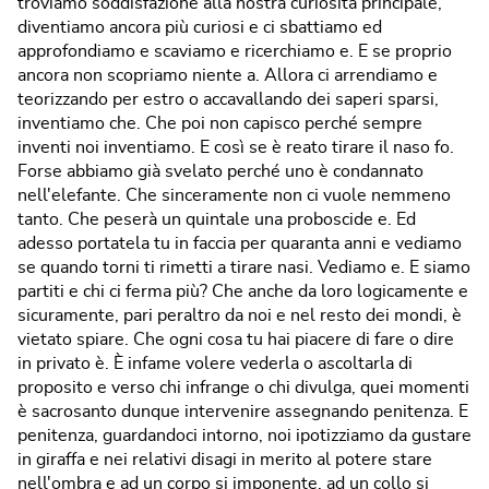
troviamo soddisfazione alla nostra curiosità principale,
diventiamo ancora più curiosi e ci sbattiamo ed
approfondiamo e scaviamo e ricerchiamo e. E se proprio
ancora non scopriamo niente a. Allora ci arrendiamo e
teorizzando per estro o accavallando dei saperi sparsi,
inventiamo che. Che poi non capisco perché sempre
inventi noi inventiamo. E così se è reato tirare il naso fo.
Forse abbiamo già svelato perché uno è condannato
nell'elefante. Che sinceramente non ci vuole nemmeno
tanto. Che peserà un quintale una proboscide e. Ed
adesso portatela tu in faccia per quaranta anni e vediamo
se quando torni ti rimetti a tirare nasi. Vediamo e. E siamo
partiti e chi ci ferma più? Che anche da loro logicamente e
sicuramente, pari peraltro da noi e nel resto dei mondi, è
vietato spiare. Che ogni cosa tu hai piacere di fare o dire
in privato è. È infame volere vederla o ascoltarla di
proposito e verso chi infrange o chi divulga, quei momenti
è sacrosanto dunque intervenire assegnando penitenza. E
penitenza, guardandoci intorno, noi ipotizziamo da gustare
in giraffa e nei relativi disagi in merito al potere stare
nell'ombra e ad un corpo si imponente, ad un collo si