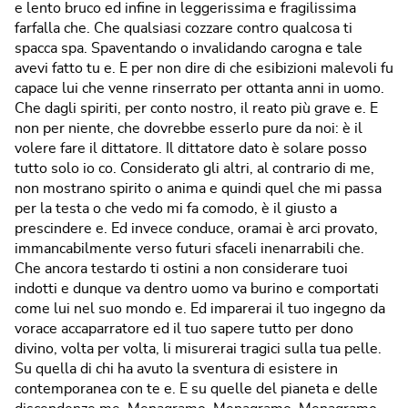
e lento bruco ed infine in leggerissima e fragilissima
farfalla che. Che qualsiasi cozzare contro qualcosa ti
spacca spa. Spaventando o invalidando carogna e tale
avevi fatto tu e. E per non dire di che esibizioni malevoli fu
capace lui che venne rinserrato per ottanta anni in uomo.
Che dagli spiriti, per conto nostro, il reato più grave e. E
non per niente, che dovrebbe esserlo pure da noi: è il
volere fare il dittatore. Il dittatore dato è solare posso
tutto solo io co. Considerato gli altri, al contrario di me,
non mostrano spirito o anima e quindi quel che mi passa
per la testa o che vedo mi fa comodo, è il giusto a
prescindere e. Ed invece conduce, oramai è arci provato,
immancabilmente verso futuri sfaceli inenarrabili che.
Che ancora testardo ti ostini a non considerare tuoi
indotti e dunque va dentro uomo va burino e comportati
come lui nel suo mondo e. Ed imparerai il tuo ingegno da
vorace accaparratore ed il tuo sapere tutto per dono
divino, volta per volta, li misurerai tragici sulla tua pelle.
Su quella di chi ha avuto la sventura di esistere in
contemporanea con te e. E su quelle del pianeta e delle