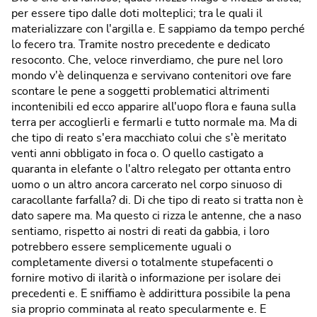
per essere tipo dalle doti molteplici; tra le quali il
materializzare con l'argilla e. E sappiamo da tempo perché
lo fecero tra. Tramite nostro precedente e dedicato
resoconto. Che, veloce rinverdiamo, che pure nel loro
mondo v'è delinquenza e servivano contenitori ove fare
scontare le pene a soggetti problematici altrimenti
incontenibili ed ecco apparire all'uopo flora e fauna sulla
terra per accoglierli e fermarli e tutto normale ma. Ma di
che tipo di reato s'era macchiato colui che s'è meritato
venti anni obbligato in foca o. O quello castigato a
quaranta in elefante o l'altro relegato per ottanta entro
uomo o un altro ancora carcerato nel corpo sinuoso di
caracollante farfalla? di. Di che tipo di reato si tratta non è
dato sapere ma. Ma questo ci rizza le antenne, che a naso
sentiamo, rispetto ai nostri di reati da gabbia, i loro
potrebbero essere semplicemente uguali o
completamente diversi o totalmente stupefacenti o
fornire motivo di ilarità o informazione per isolare dei
precedenti e. E sniffiamo è addirittura possibile la pena
sia proprio comminata al reato specularmente e. E