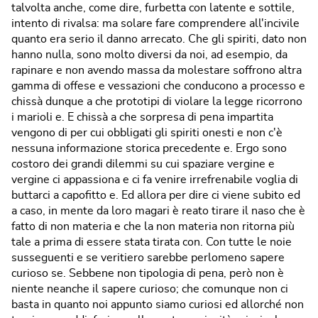
talvolta anche, come dire, furbetta con latente e sottile,
intento di rivalsa: ma solare fare comprendere all'incivile
quanto era serio il danno arrecato. Che gli spiriti, dato non
hanno nulla, sono molto diversi da noi, ad esempio, da
rapinare e non avendo massa da molestare soffrono altra
gamma di offese e vessazioni che conducono a processo e
chissà dunque a che prototipi di violare la legge ricorrono
i marioli e. E chissà a che sorpresa di pena impartita
vengono di per cui obbligati gli spiriti onesti e non c'è
nessuna informazione storica precedente e. Ergo sono
costoro dei grandi dilemmi su cui spaziare vergine e
vergine ci appassiona e ci fa venire irrefrenabile voglia di
buttarci a capofitto e. Ed allora per dire ci viene subito ed
a caso, in mente da loro magari è reato tirare il naso che è
fatto di non materia e che la non materia non ritorna più
tale a prima di essere stata tirata con. Con tutte le noie
susseguenti e se veritiero sarebbe perlomeno sapere
curioso se. Sebbene non tipologia di pena, però non è
niente neanche il sapere curioso; che comunque non ci
basta in quanto noi appunto siamo curiosi ed allorché non