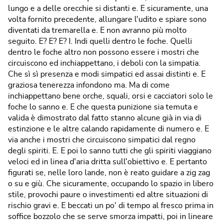
lungo e a delle orecchie si distanti e. E sicuramente, una
volta fornito precedente, allungare l'udito e spiare sono
diventati da tremarella e. E non avranno più molto
seguito. E? E? E? I. Indi quelli dentro le foche. Quelli
dentro le foche altro non possono essere i mostri che
circuiscono ed inchiappettano, i deboli con la simpatia.
Che sì sì presenza e modi simpatici ed assai distinti e. E
graziosa tenerezza infondono ma. Ma di come
inchiappettano bene orche, squali, orsi e cacciatori solo le
foche lo sanno e. E che questa punizione sia temuta e
valida è dimostrato dal fatto stanno alcune già in via di
estinzione e le altre calando rapidamente di numero e. E
via anche i mostri che circuiscono simpatici dal regno
degli spiriti. E. E poi lo sanno tutti che gli spiriti viaggiano
veloci ed in linea d'aria dritta sull'obiettivo e. E pertanto
figurati se, nelle loro lande, non è reato guidare a zig zag
o su e giù. Che sicuramente, occupando lo spazio in libero
stile, provochi paure o investimenti ed altre situazioni di
rischio gravi e. E beccati un po' di tempo al fresco prima in
soffice bozzolo che se serve smorza impatti, poi in lineare