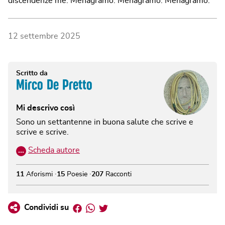
discendenze me. Menagramo. Menagramo. Menagramo.
12 settembre 2025
Scritto da
Mirco De Pretto
Mi descrivo così
Sono un settantenne in buona salute che scrive e
scrive e scrive.
…
Scheda autore
11
Aforismi
15
Poesie
207
Racconti
Facebook
Whatsapp
Twitter
Condividi su