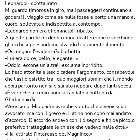
Leonardo!» sbotta irato.
Mi guardo timorosa in giro, ma i passeggeri continuano a
godersi il viaggio come se nulla fosse e porto una mano al
cuore, sollevata e indispettita al contempo.
«Leonardo non era effeminato!» ribatto.
A quelle parole mi degna infine di attenzione e socchiude
gli occhi soppesandomi, alzando lentamente il mento.
«Osi negare l'evidenza?» borbotta.
«Lui era dolce, bello, elegante…»
«Oddio, eccone un'altra!» esclama inorridito.
Lo fisso attonita e lascio cadere l'argomento, consapevole
che l'astio esistito tra i due maggiori uomini che il mondo
abbia partorito non si è sanato neppure dopo tanti secoli.
«È vero che a tredici anni sei andato a bottega dal
Ghirlandaio?»
«Verissimo. Mio padre avrebbe voluto che divenissi un
avvocato, ma con il greco e il latino non sono mai andato
d'accordo. D'accordo andavo con il disegno e fin da piccolo
preferivo tratteggiare le chiese che vedevo nella città.»
«Hai attirato l'interesse del Magnifico.»