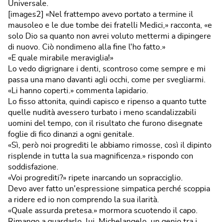
Universale.
[images2] «Nel frattempo avevo portato a termine il
mausoleo e le due tombe dei fratelli Medici,» racconta, «e
solo Dio sa quanto non avrei voluto mettermi a dipingere
di nuovo. Ciò nondimeno alla fine l'ho fatto.»
«E quale mirabile meraviglia!»
Lo vedo digrignare i denti, scontroso come sempre e mi
passa una mano davanti agli occhi, come per svegliarmi.
«Li hanno coperti.» commenta lapidario.
Lo fisso attonita, quindi capisco e ripenso a quanto tutte
quelle nudità avessero turbato i meno scandalizzabili
uomini del tempo, con il risultato che furono disegnate
foglie di fico dinanzi a ogni genitale.
«Sì, però noi progrediti le abbiamo rimosse, così il dipinto
risplende in tutta la sua magnificenza.» rispondo con
soddisfazione.
«Voi progrediti?» ripete inarcando un sopracciglio.
Devo aver fatto un'espressione simpatica perché scoppia
a ridere ed io non comprendo la sua ilarità.
«Quale assurda pretesa.» mormora scuotendo il capo.
Rimango a guardarlo, lui, Michelangelo, un genio tra i