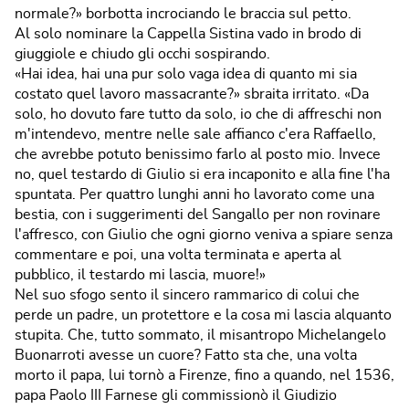
normale?» borbotta incrociando le braccia sul petto.
Al solo nominare la Cappella Sistina vado in brodo di
giuggiole e chiudo gli occhi sospirando.
«Hai idea, hai una pur solo vaga idea di quanto mi sia
costato quel lavoro massacrante?» sbraita irritato. «Da
solo, ho dovuto fare tutto da solo, io che di affreschi non
m'intendevo, mentre nelle sale affianco c'era Raffaello,
che avrebbe potuto benissimo farlo al posto mio. Invece
no, quel testardo di Giulio si era incaponito e alla fine l'ha
spuntata. Per quattro lunghi anni ho lavorato come una
bestia, con i suggerimenti del Sangallo per non rovinare
l'affresco, con Giulio che ogni giorno veniva a spiare senza
commentare e poi, una volta terminata e aperta al
pubblico, il testardo mi lascia, muore!»
Nel suo sfogo sento il sincero rammarico di colui che
perde un padre, un protettore e la cosa mi lascia alquanto
stupita. Che, tutto sommato, il misantropo Michelangelo
Buonarroti avesse un cuore? Fatto sta che, una volta
morto il papa, lui tornò a Firenze, fino a quando, nel 1536,
papa Paolo III Farnese gli commissionò il Giudizio