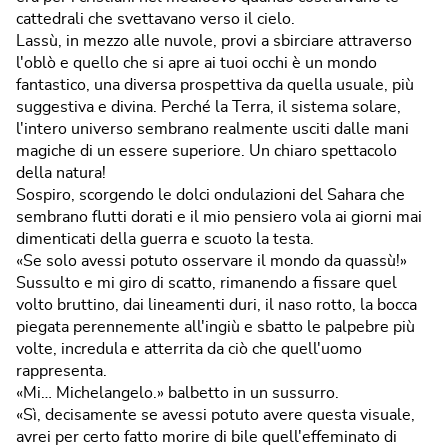
cattedrali che svettavano verso il cielo.
Lassù, in mezzo alle nuvole, provi a sbirciare attraverso
l'oblò e quello che si apre ai tuoi occhi è un mondo
fantastico, una diversa prospettiva da quella usuale, più
suggestiva e divina. Perché la Terra, il sistema solare,
l'intero universo sembrano realmente usciti dalle mani
magiche di un essere superiore. Un chiaro spettacolo
della natura!
Sospiro, scorgendo le dolci ondulazioni del Sahara che
sembrano flutti dorati e il mio pensiero vola ai giorni mai
dimenticati della guerra e scuoto la testa.
«Se solo avessi potuto osservare il mondo da quassù!»
Sussulto e mi giro di scatto, rimanendo a fissare quel
volto bruttino, dai lineamenti duri, il naso rotto, la bocca
piegata perennemente all'ingiù e sbatto le palpebre più
volte, incredula e atterrita da ciò che quell'uomo
rappresenta.
«Mi… Michelangelo.» balbetto in un sussurro.
«Sì, decisamente se avessi potuto avere questa visuale,
avrei per certo fatto morire di bile quell'effeminato di