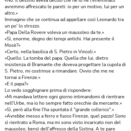
«No. Il destino aveva deciso che né io né l'effeminato
avremmo affrescato le pareti: io per un motivo, lui per un
altro.»
Immagino che se continua ad appellare così Leonardo tra
un po' lo strozzo.
«Papa Della Rovere voleva un mausoleo da te.»
«Sì, enorme, degno dei tempi antichi. Hai presente il
Mosè?»
«Certo, nella basilica di S. Pietro in Vincoli.»
«Quello. La tomba del papa. Quella che lui, dietro
insistenza di Bramante che doveva progettare la cupola di
S. Pietro, mi costrinse a rimandare. Ovvio che me ne
tornai a Firenze.»
«E il papa?»
Lo vedo sogghignare prima di rispondere:
«Mi mandava lettere ogni giorno intimandomi di rientrare
nell'Urbe, ma io ho sempre fatto orecchie da mercante.»
«Sì, però alla fine l'ha spuntata il "grande collerico".»
«Avrebbe messo a ferro e fuoco Firenze, quel pazzo! Sono
sì rientrato a Roma, ma mi sono visto incaricato non del
mausoleo, bensì dell'affresco della Sistina. A te pare