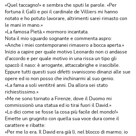
«Quel taccagno!» e sembra che sputi le parole. «Per
fortuna il Galli e poi il cardinale de Villiers mi hanno
notato e ho potuto lavorare, altrimenti sarei rimasto con
le mani in mano.»
«La famosa Pietà.» mormoro incantata.
Nota il mio sguardo sognante e commenta aspro:
«Anche i miei contemporanei rimasero a bocca aperta.»
Inizio a capire per quale motivo Leonardo non ci andasse
d'accordo e per quale motivo in una rissa un tipo gli
spaccò il naso: è arrogante, attaccabrighe e irascibile.
Eppure tutti questi suoi difetti svaniscono dinanzi alle sue
opere ed io non posso che inchinarmi al suo genio.
«La fama a soli ventitré anni. Da allora sei stato
richiestissimo.»
«Me ne sono tornato a Firenze, dove il Duomo mi
commissionò una statua ed io tirai fuori il David.»
«Lo dici come se fosse la cosa più facile del mondo!»
Emette un grugnito con quella sua voce dura come il
carattere e ribatte:
«Per me lo era. Il David era già lì, nel blocco di marmo; io