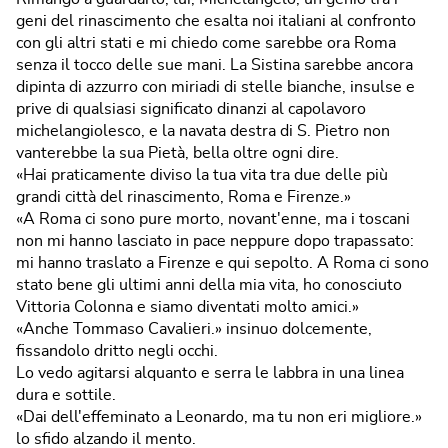
geni del rinascimento che esalta noi italiani al confronto
con gli altri stati e mi chiedo come sarebbe ora Roma
senza il tocco delle sue mani. La Sistina sarebbe ancora
dipinta di azzurro con miriadi di stelle bianche, insulse e
prive di qualsiasi significato dinanzi al capolavoro
michelangiolesco, e la navata destra di S. Pietro non
vanterebbe la sua Pietà, bella oltre ogni dire.
«Hai praticamente diviso la tua vita tra due delle più
grandi città del rinascimento, Roma e Firenze.»
«A Roma ci sono pure morto, novant'enne, ma i toscani
non mi hanno lasciato in pace neppure dopo trapassato:
mi hanno traslato a Firenze e qui sepolto. A Roma ci sono
stato bene gli ultimi anni della mia vita, ho conosciuto
Vittoria Colonna e siamo diventati molto amici.»
«Anche Tommaso Cavalieri.» insinuo dolcemente,
fissandolo dritto negli occhi.
Lo vedo agitarsi alquanto e serra le labbra in una linea
dura e sottile.
«Dai dell'effeminato a Leonardo, ma tu non eri migliore.»
lo sfido alzando il mento.