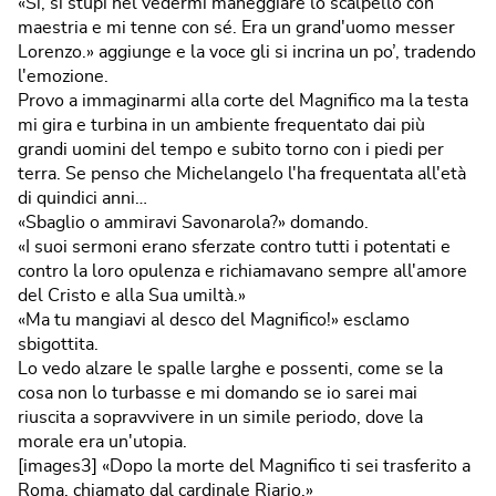
«Sì, si stupì nel vedermi maneggiare lo scalpello con
maestria e mi tenne con sé. Era un grand'uomo messer
Lorenzo.» aggiunge e la voce gli si incrina un po’, tradendo
l'emozione.
Provo a immaginarmi alla corte del Magnifico ma la testa
mi gira e turbina in un ambiente frequentato dai più
grandi uomini del tempo e subito torno con i piedi per
terra. Se penso che Michelangelo l'ha frequentata all'età
di quindici anni…
«Sbaglio o ammiravi Savonarola?» domando.
«I suoi sermoni erano sferzate contro tutti i potentati e
contro la loro opulenza e richiamavano sempre all'amore
del Cristo e alla Sua umiltà.»
«Ma tu mangiavi al desco del Magnifico!» esclamo
sbigottita.
Lo vedo alzare le spalle larghe e possenti, come se la
cosa non lo turbasse e mi domando se io sarei mai
riuscita a sopravvivere in un simile periodo, dove la
morale era un'utopia.
[images3] «Dopo la morte del Magnifico ti sei trasferito a
Roma, chiamato dal cardinale Riario.»