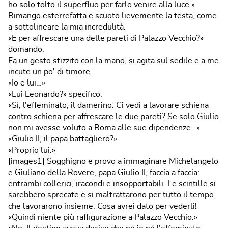
ho solo tolto il superfluo per farlo venire alla luce.»
Rimango esterrefatta e scuoto lievemente la testa, come
a sottolineare la mia incredulità.
«E per affrescare una delle pareti di Palazzo Vecchio?»
domando.
Fa un gesto stizzito con la mano, si agita sul sedile e a me
incute un po' di timore.
«Io e lui…»
«Lui Leonardo?» specifico.
«Sì, l'effeminato, il damerino. Ci vedi a lavorare schiena
contro schiena per affrescare le due pareti? Se solo Giulio
non mi avesse voluto a Roma alle sue dipendenze…»
«Giulio II, il papa battagliero?»
«Proprio lui.»
[images1] Sogghigno e provo a immaginare Michelangelo
e Giuliano della Rovere, papa Giulio II, faccia a faccia:
entrambi collerici, iracondi e insopportabili. Le scintille si
sarebbero sprecate e si maltrattarono per tutto il tempo
che lavorarono insieme. Cosa avrei dato per vederli!
«Quindi niente più raffigurazione a Palazzo Vecchio.»