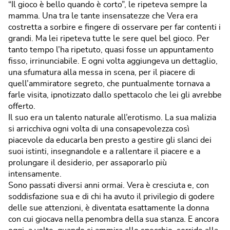
“Il gioco è bello quando è corto”, le ripeteva sempre la
mamma. Una tra le tante insensatezze che Vera era
costretta a sorbire e fingere di osservare per far contenti i
grandi. Ma lei ripeteva tutte le sere quel bel gioco. Per
tanto tempo l’ha ripetuto, quasi fosse un appuntamento
fisso, irrinunciabile. E ogni volta aggiungeva un dettaglio,
una sfumatura alla messa in scena, per il piacere di
quell’ammiratore segreto, che puntualmente tornava a
farle visita, ipnotizzato dallo spettacolo che lei gli avrebbe
offerto.
Il suo era un talento naturale all’erotismo. La sua malizia
si arricchiva ogni volta di una consapevolezza così
piacevole da educarla ben presto a gestire gli slanci dei
suoi istinti, insegnandole e a rallentare il piacere e a
prolungare il desiderio, per assaporarlo più
intensamente.
Sono passati diversi anni ormai. Vera è cresciuta e, con
soddisfazione sua e di chi ha avuto il privilegio di godere
delle sue attenzioni, è diventata esattamente la donna
con cui giocava nella penombra della sua stanza. E ancora