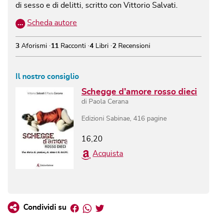
di sesso e di delitti, scritto con Vittorio Salvati.
…
Scheda autore
3
Aforismi
11
Racconti
4
Libri
2
Recensioni
Il nostro consiglio
Schegge d’amore rosso dieci
di
Paola Cerana
Edizioni Sabinae
,
416
pagine
16,20
Acquista
Facebook
Whatsapp
Twitter
Condividi su