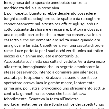
ferruginosa dello specchio annebbiato contro la
morbidezza della sua carne viva.
E poi i capelli. Quanto avrebbe desiderato possedere
lunghi capelli da sciogliere sulle spalle o da raccogliere
capricciosamente sulla testa per offrire agli sguardi un
collo pulsante da sfiorare e respirare. E allora indossava
una di quelle parrucche che la mamma conservava in un
cassetto e che sicuramente era solita usare quando era
una giovane farfalla. Capelli veri, vivi, una cascata di oro e
rame. Luce perfetta per i suoi occhi verdi, unico autentico
indizio di un’anima inquieta e incontenibile.
Accoccolata così nella sua culla di velluto, Vera dava inizio
alla recita, immaginando che un segreto ammiratore la
stesse osservando, intento a dominare una silenziosa,
eccitata partecipazione. Si alzava il sipario e per il suo
spettatore accavallava le gambe magre, lentamente,
prima una, poi l’altra, provocando uno sfregamento sottile
contro la gonnellina scozzese che la solleticava
febbrilmente. Scuoteva la testa all’indietro,
morbidamente, per sentire l’onda soffice dei capelli lungo