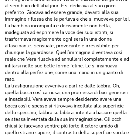
al semibuio dell’abatjour. E si dedicava al suo gioco
preferito. Giocava ad essere grande, davanti alla sua
immagine riflessa che le parlava e che si muoveva per lei.
La bambina incompiuta e decisamente non bella,
inadeguata ad esprimere la voce dei suoi istinti, si
trasformava magicamente ogni sera in una donna
affascinante. Sensuale, provocante e irresistibile per
chiunque la guardasse. Quell’immagine diventava così
reale che Vera riusciva ad annullarsi completamente e ad
infilarsi nelle sue belle forme feline. Le si insinuava
dentro alla perfezione, come una mano in un guanto di
raso.
La trasfigurazione avveniva a partire dalle labbra. Oh,
quella bocca così carnosa, una promessa di baci generosi
e insaziabili. Vera aveva sempre desiderato avere una
bocca così e spesso si ritrovava incollata alla superficie
dello specchio, labbra su labbra, intenta a baciare quella
se stessa inventata dalla sua immaginazione. Gli occhi
chiusi le facevano sentire più forte il calore umido di
quello strano sapore, il contrasto della superficie sorda e