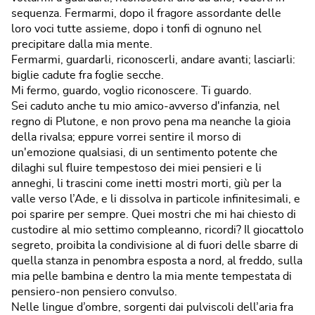
sequenza. Fermarmi, dopo il fragore assordante delle
loro voci tutte assieme, dopo i tonfi di ognuno nel
precipitare dalla mia mente.
Fermarmi, guardarli, riconoscerli, andare avanti; lasciarli:
biglie cadute fra foglie secche.
Mi fermo, guardo, voglio riconoscere. Ti guardo.
Sei caduto anche tu mio amico‐avverso d'infanzia, nel
regno di Plutone, e non provo pena ma neanche la gioia
della rivalsa; eppure vorrei sentire il morso di
un'emozione qualsiasi, di un sentimento potente che
dilaghi sul fluire tempestoso dei miei pensieri e li
anneghi, li trascini come inetti mostri morti, giù per la
valle verso l’Ade, e li dissolva in particole infinitesimali, e
poi sparire per sempre. Quei mostri che mi hai chiesto di
custodire al mio settimo compleanno, ricordi? Il giocattolo
segreto, proibita la condivisione al di fuori delle sbarre di
quella stanza in penombra esposta a nord, al freddo, sulla
mia pelle bambina e dentro la mia mente tempestata di
pensiero‐non pensiero convulso.
Nelle lingue d’ombre, sorgenti dai pulviscoli dell’aria fra