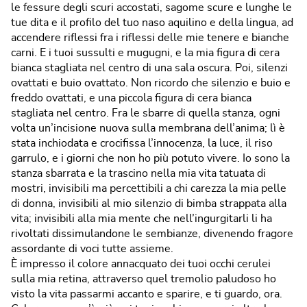
le fessure degli scuri accostati, sagome scure e lunghe le
tue dita e il profilo del tuo naso aquilino e della lingua, ad
accendere riflessi fra i riflessi delle mie tenere e bianche
carni. E i tuoi sussulti e mugugni, e la mia figura di cera
bianca stagliata nel centro di una sala oscura. Poi, silenzi
ovattati e buio ovattato. Non ricordo che silenzio e buio e
freddo ovattati, e una piccola figura di cera bianca
stagliata nel centro. Fra le sbarre di quella stanza, ogni
volta un’incisione nuova sulla membrana dell’anima; lì è
stata inchiodata e crocifissa l’innocenza, la luce, il riso
garrulo, e i giorni che non ho più potuto vivere. Io sono la
stanza sbarrata e la trascino nella mia vita tatuata di
mostri, invisibili ma percettibili a chi carezza la mia pelle
di donna, invisibili al mio silenzio di bimba strappata alla
vita; invisibili alla mia mente che nell’ingurgitarli li ha
rivoltati dissimulandone le sembianze, divenendo fragore
assordante di voci tutte assieme.
È impresso il colore annacquato dei tuoi occhi cerulei
sulla mia retina, attraverso quel tremolio paludoso ho
visto la vita passarmi accanto e sparire, e ti guardo, ora.