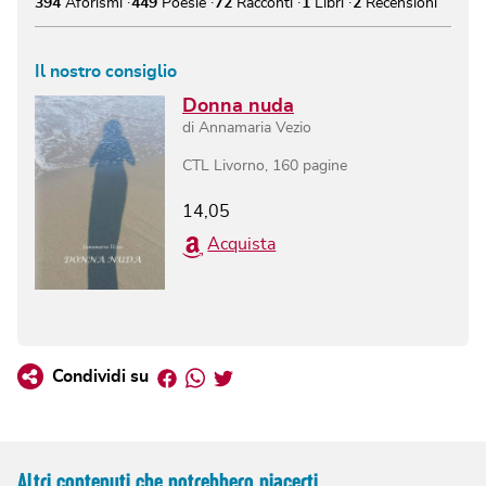
394
Aforismi
449
Poesie
72
Racconti
1
Libri
2
Recensioni
Il nostro consiglio
Donna nuda
di
Annamaria Vezio
CTL Livorno
,
160
pagine
14,05
Acquista
Facebook
Whatsapp
Twitter
Condividi su
Altri contenuti che potrebbero piacerti