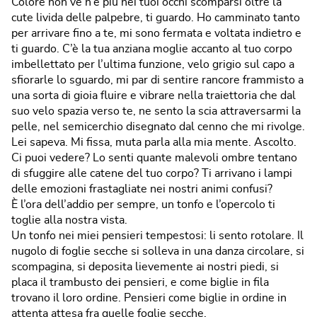
Colore non ve n’è più nei tuoi occhi scomparsi oltre la
cute livida delle palpebre, ti guardo. Ho camminato tanto
per arrivare fino a te, mi sono fermata e voltata indietro e
ti guardo. C’è la tua anziana moglie accanto al tuo corpo
imbellettato per l’ultima funzione, velo grigio sul capo a
sfiorarle lo sguardo, mi par di sentire rancore frammisto a
una sorta di gioia fluire e vibrare nella traiettoria che dal
suo velo spazia verso te, ne sento la scia attraversarmi la
pelle, nel semicerchio disegnato dal cenno che mi rivolge.
Lei sapeva. Mi fissa, muta parla alla mia mente. Ascolto.
Ci puoi vedere? Lo senti quante malevoli ombre tentano
di sfuggire alle catene del tuo corpo? Ti arrivano i lampi
delle emozioni frastagliate nei nostri animi confusi?
È l’ora dell’addio per sempre, un tonfo e l’opercolo ti
toglie alla nostra vista.
Un tonfo nei miei pensieri tempestosi: li sento rotolare. Il
nugolo di foglie secche si solleva in una danza circolare, si
scompagina, si deposita lievemente ai nostri piedi, si
placa il trambusto dei pensieri, e come biglie in fila
trovano il loro ordine. Pensieri come biglie in ordine in
attenta attesa fra quelle foglie secche.