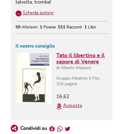
talvolta, tromba!
…
Scheda autore
59
Aforismi
1
Poesie
511
Racconti
1
Libri
Il nostro consiglio
Tato il libertino e il
sapore di Venere
di
Alberto Mazzoni
Gruppo Albatros Il Filo
,
316
pagine
16,62
Acquista
Facebook
Whatsapp
Twitter
Condividi su